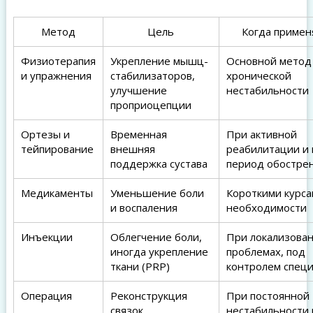
Метод
Цель
Когда примен
Физиотерапия
Укрепление мышц-
Основной метод
и упражнения
стабилизаторов,
хронической
улучшение
нестабильности
проприоцепции
Ортезы и
Временная
При активной
тейпирование
внешняя
реабилитации и 
поддержка сустава
период обостре
Медикаменты
Уменьшение боли
Короткими курса
и воспаления
необходимости
Инъекции
Облегчение боли,
При локализова
иногда укрепление
проблемах, под
ткани (PRP)
контролем специ
Операция
Реконструкция
При постоянной
связок,
нестабильности 