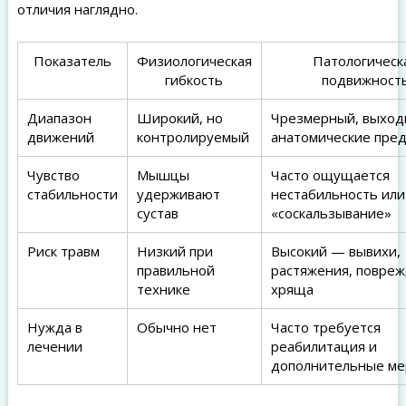
отличия наглядно.
Показатель
Физиологическая
Патологическ
гибкость
подвижност
Диапазон
Широкий, но
Чрезмерный, выход
движений
контролируемый
анатомические пре
Чувство
Мышцы
Часто ощущается
стабильности
удерживают
нестабильность или
сустав
«соскальзывание»
Риск травм
Низкий при
Высокий — вывихи,
правильной
растяжения, повре
технике
хряща
Нужда в
Обычно нет
Часто требуется
лечении
реабилитация и
дополнительные м