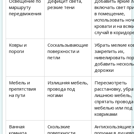
Освещение по
Дефицит света,
Добавить яркие л
маршруту
резкие тени
включать свет пр
передвижения
в помещение,
использовать ноч
кровати и на всяк
случай в коридор
Ковры и
Соскальзывающие
Убрать мелкие ко
пороги
поверхности и
закрепить их,
петли
нивелировать пор
добавить нескол
дорожки
Мебель и
Излишняя мебель,
Пересмотреть
препятствия
провода под
расстановку, убра
на пути
ногами
лишнюю мебель,
спрятать провода
мебелью или под
ковриками
Ванная
Скользкие
Антискользящие к
комната
поверхности,
поручни в душево