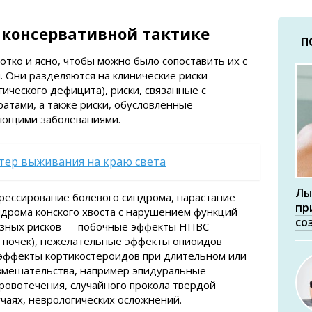
 консервативной тактике
П
тко и ясно, чтобы можно было сопоставить их с
. Они разделяются на клинические риски
ического дефицита), риски, связанные с
атами, а также риски, обусловленные
ующими заболеваниями.
стер выживания на краю света
Лы
рессирование болевого синдрома, нарастание
пр
ндрома конского хвоста с нарушением функций
со
озных рисков — побочные эффекты НПВС
и почек), нежелательные эффекты опиоидов
 эффекты кортикостероидов при длительном или
вмешательства, например эпидуральные
кровотечения, случайного прокола твердой
учаях, неврологических осложнений.