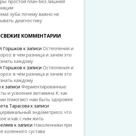
ры: простой план без лишней
мации
ема зуба: почему важно не
дывать диагностику
СВЕЖИЕ КОММЕНТАРИИ
л Горшков
к записи
Остеопения и
ороз: в чём разница и зачем это
 знать каждому
л Горшков
к записи
Остеопения и
ороз: в чём разница и зачем это
 знать каждому
й
к записи
Ферментированные
ты и усвоение витамина K: как
рии помогают нам быть здоровее
ета Тарасова
к записи
цервикальный эндометриоз: что
кое и как с ним жить
Беляев
к записи
Наколенники при
е коленного сустава