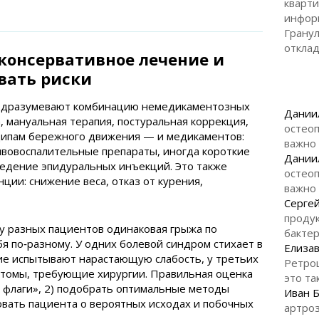
кварти
инфор
Гранул
откла
 консервативное лечение и
вать риски
одразумевают комбинацию немедикаментозных
Дании
 мануальная терапия, постуральная коррекция,
остеоп
ципам бережного движения — и медикаментов:
важно
ивовоспалительные препараты, иногда короткие
Дании
ведение эпидуральных инъекций. Это также
остеоп
ции: снижение веса, отказ от курения,
важно
Серге
продук
 у разных пациентов одинаковая грыжа по
бакте
я по‑разному. У одних болевой синдром стихает в
Елизав
ие испытывают нарастающую слабость, у третьих
Ретро
птомы, требующие хирургии. Правильная оценка
это та
ые флаги», 2) подобрать оптимальные методы
Иван 
овать пациента о вероятных исходах и побочных
артроз