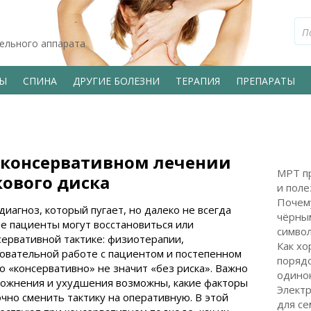
тельного аппарата
ВЫ
СПИНА
ДРУГИЕ БОЛЕЗНИ
ТЕРАПИЯ
ПРЕПАРАТЫ
 консервативном лечении
МРТ пр
ового диска
и поле
Почем
иагноз, который пугает, но далеко не всегда
чёрным
е пациенты могут восстановиться или
символ
ервативной тактике: физиотерапии,
Как хо
овательной работе с пациентом и постепенном
поряд
о «консервативно» не значит «без риска». Важно
одинок
сложнения и ухудшения возможны, какие факторы
Электр
чно сменить тактику на оперативную. В этой
для с