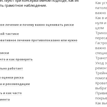
ществуют при консервативном подходе, как их
Как ус
ать грамотное наблюдение.
патоло
важно
Как в 
нуля и
ное лечение и почему важно оценивать риски
цели
Трихол
ной тактике
перес
рвативное лечение противопоказано или нужно
Гастро
важно
специ
риски
Транс
что и как проверять
Уход з
ремон
льно работает
Трейне
 оценки риска
помог
Кроват
а и рекомендации
выбра
Привив
ь и как часто
покрыв
циента
Как вы