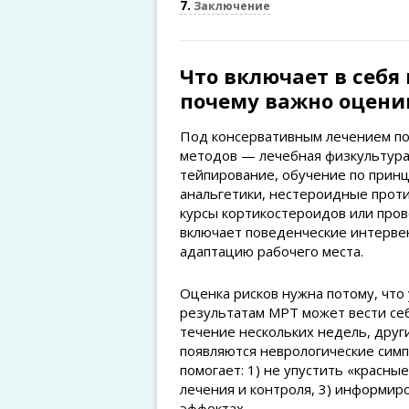
7
Заключение
Что включает в себя
почему важно оцени
Под консервативным лечением п
методов — лечебная физкультура,
тейпирование, обучение по прин
анальгетики, нестероидные прот
курсы кортикостероидов или про
включает поведенческие интервен
адаптацию рабочего места.
Оценка рисков нужна потому, что
результатам МРТ может вести себ
течение нескольких недель, друг
появляются неврологические сим
помогает: 1) не упустить «красн
лечения и контроля, 3) информир
эффектах.