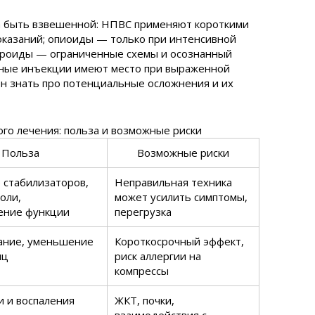
а быть взвешенной: НПВС применяют короткими
оказаний; опиоиды — только при интенсивной
тероиды — ограниченные схемы и осознанный
льные инъекции имеют место при выраженной
ен знать про потенциальные осложнения и их
го лечения: польза и возможные риски
Польза
Возможные риски
 стабилизаторов,
Неправильная техника
оли,
может усилить симптомы,
ение функции
перегрузка
ание, уменьшение
Короткосрочный эффект,
шц
риск аллергии на
компрессы
и и воспаления
ЖКТ, почки,