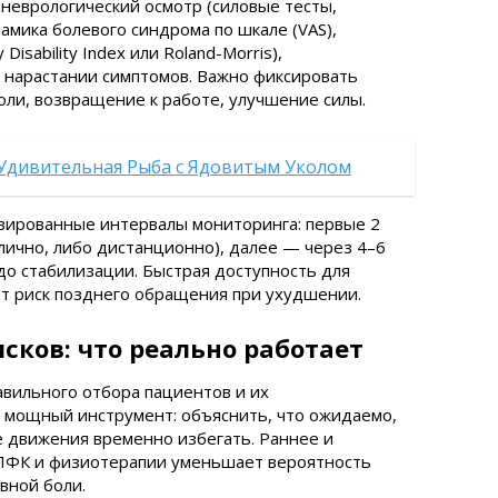
неврологический осмотр (силовые тесты,
амика болевого синдрома по шкале (VAS),
sability Index или Roland-Morris),
 нарастании симптомов. Важно фиксировать
оли, возвращение к работе, улучшение силы.
 Удивительная Рыба с Ядовитым Уколом
зированные интервалы мониторинга: первые 2
лично, либо дистанционно), далее — через 4–6
до стабилизации. Быстрая доступность для
ет риск позднего обращения при ухудшении.
ков: что реально работает
авильного отбора пациентов и их
мощный инструмент: объяснить, что ожидаемо,
е движения временно избегать. Раннее и
ЛФК и физиотерапии уменьшает вероятность
вной боли.