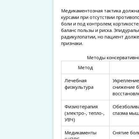
Медикаментозная тактика должн
курсами при отсутствии противоп
боли и под контролем; кортикос
баланс пользы и риска. Эпидура
радикулопатии, но пациент долж
признаки.
Методы консервативно
Метод
Лечебная
Укрепление
физкультура
снижение б
восстановл
Физиотерапия
Обезболив
(электро-, тепло-,
спазма мы
УВЧ)
Медикаменты
Снятие бол