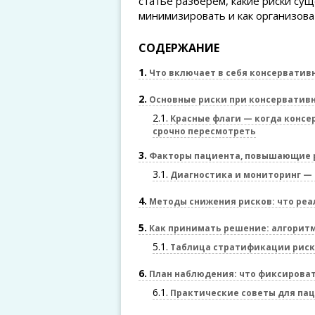
статье разберём, какие риски су
минимизировать и как организов
СОДЕРЖАНИЕ
1
Что включает в себя консерватив
2
Основные риски при консерватив
2.1
Красные флаги — когда консе
срочно пересмотреть
3
Факторы пациента, повышающие 
3.1
Диагностика и мониторинг — 
4
Методы снижения рисков: что реа
5
Как принимать решение: алгоритм
5.1
Таблица стратификации риск
6
План наблюдения: что фиксироват
6.1
Практические советы для па