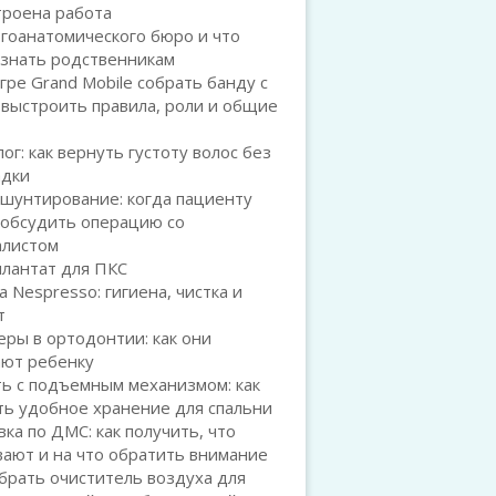
троена работа
гоанатомического бюро и что
 знать родственникам
игре Grand Mobile собрать банду с
 выстроить правила, роли и общие
ог: как вернуть густоту волос без
адки
шунтирование: когда пациенту
 обсудить операцию со
алистом
плантат для ПКС
а Nespresso: гигиена, чистка и
т
ры в ортодонтии: как они
ают ребенку
ь с подъемным механизмом: как
ть удобное хранение для спальни
ка по ДМС: как получить, что
ают и на что обратить внимание
брать очиститель воздуха для