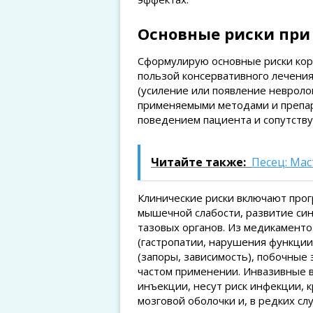
Основные риски при
Сформулирую основные риски коро
пользой консервативного лечения
(усиление или появление невролог
применяемыми методами и препар
поведением пациента и сопутств
Читайте также:
Песец: Ма
Клинические риски включают прог
мышечной слабости, развитие си
тазовых органов. Из медикамент
(гастропатии, нарушения функци
(запоры, зависимость), побочные
частом применении. Инвазивные 
инъекции, несут риск инфекции, 
мозговой оболочки и, в редких сл