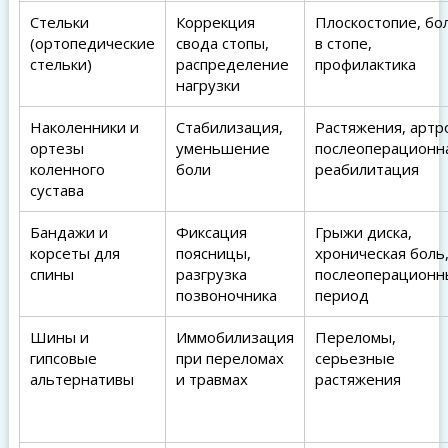
Стельки
Коррекция
Плоскостопие, бо
(ортопедические
свода стопы,
в стопе,
стельки)
распределение
профилактика
нагрузки
Наколенники и
Стабилизация,
Растяжения, артр
ортезы
уменьшение
послеоперационн
коленного
боли
реабилитация
сустава
Бандажи и
Фиксация
Грыжи диска,
корсеты для
поясницы,
хроническая боль
спины
разгрузка
послеоперационн
позвоночника
период
Шины и
Иммобилизация
Переломы,
гипсовые
при переломах
серьезные
альтернативы
и травмах
растяжения