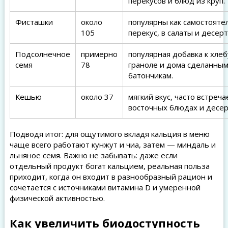
перекусов и блюд из круп.
Фисташки
около
популярны как самостоят
105
перекус, в салаты и десерт
Подсолнечное
примерно
популярная добавка к хлеб
семя
78
граноле и дома сделанны
батончикам.
Кешью
около 37
мягкий вкус, часто встреча
восточных блюдах и десер
Подводя итог: для ощутимого вкладя кальция в меню
чаще всего работают кунжут и чиа, затем — миндаль и
льняное семя. Важно не забывать: даже если
отдельный продукт богат кальцием, реальная польза
приходит, когда он входит в разнообразный рацион и
сочетается с источниками витамина D и умеренной
физической активностью.
Как увеличить биодоступность