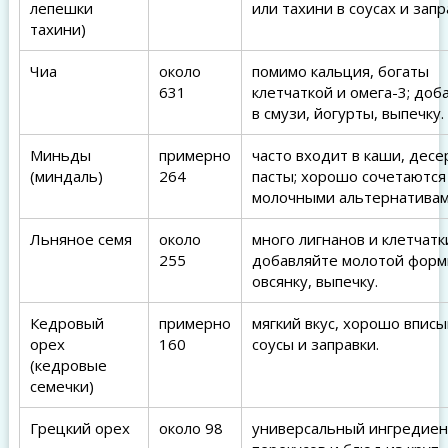
лепешки
или тахини в соусах и запр
тахини)
Чиа
около
помимо кальция, богаты
631
клетчаткой и омега-3; доб
в смузи, йогурты, выпечку.
Миньды
примерно
часто входит в каши, десе
(миндаль)
264
пасты; хорошо сочетаются
молочными альтернативам
Льняное семя
около
много лигнанов и клетчатк
255
добавляйте молотой форм
овсянку, выпечку.
Кедровый
примерно
мягкий вкус, хорошо вписы
орех
160
соусы и заправки.
(кедровые
семечки)
Грецкий орех
около 98
универсальный ингредиен