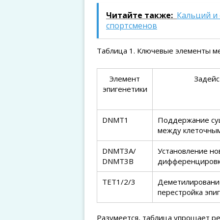
Читайте также:
Кальций и 
спортсменов
Таблица 1. Ключевые элементы ме
Элемент
Задейс
эпигенетики
DNMT1
Поддержание сущ
между клеточны
DNMT3A/
Установление но
DNMT3B
дифференциров
TET1/2/3
Деметилирование
перестройка эпи
Разумеется, таблица упрощает ре