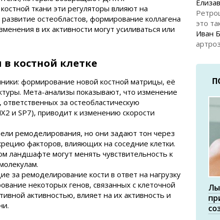
Елизав
костной ткани эти регуляторы влияют на
Ретро
 развитие остеобластов, формирование коллагена
это та
зменения в их активности могут усиливаться или
Иван 
артроз
в костной клетке
П
ники: формирование новой костной матрицы, её
ктуры. Мета-анализы показывают, что изменение
, ответственных за остеобластическую
2 и SP7), приводит к изменению скорости
ели ремоделирования, но они задают тон через
крецию факторов, влияющих на соседние клетки.
ом ландшафте могут менять чувствительность к
молекулам.
ие за ремоделирование кости в ответ на нагрузку
ование некоторых генов, связанных с клеточной
Лы
ивной активностью, влияет на их активность и
пр
ни.
со