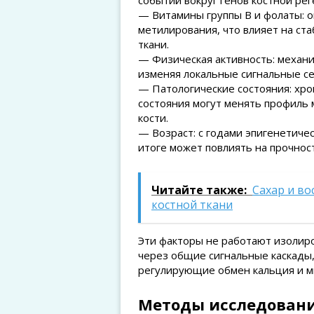
событий вокруг генов костной ре
— Витамины группы B и фолаты: 
метилирования, что влияет на ст
ткани.
— Физическая активность: механи
изменяя локальные сигнальные се
— Патологические состояния: хро
состояния могут менять профиль
кости.
— Возраст: с годами эпигенетиче
итоге может повлиять на прочност
Читайте также:
Сахар и во
костной ткани
Эти факторы не работают изолиро
через общие сигнальные каскады,
регулирующие обмен кальция и м
Методы исследовани