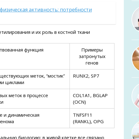
физическая активность: потребности
тилирования и их роль в костной ткани
твованная функция
Примеры
затронутых
генов
ествующих меток, “мостик”
RUNX2, SP7
ми циклами
вых меток в процессе
COL1A1, BGLAP
ки
(OCN)
 и динамическая
TNFSF11
генома
(RANKL), OPG
альную биологию: в живой клетке все связано