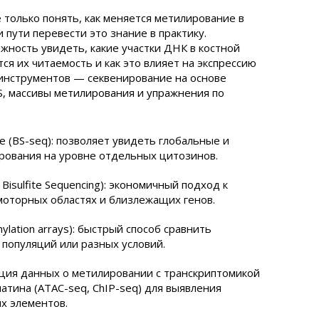
 только понять, как меняется метилирование в
и пути перевести это знание в практику.
ность увидеть, какие участки ДНК в костной
ся их читаемость и как это влияет на экспрессию
 инструментов — секвенирование на основе
, массивы метилирования и упражнения по
 (BS-seq): позволяет увидеть глобальные и
рования на уровне отдельных цитозинов.
Bisulfite Sequencing): экономичный подход к
омоторных областях и близлежащих генов.
lation arrays): быстрый способ сравнить
 популяций или разных условий.
ция данных о метилировании с транскриптомикой
атина (ATAC-seq, ChIP-seq) для выявления
х элементов.