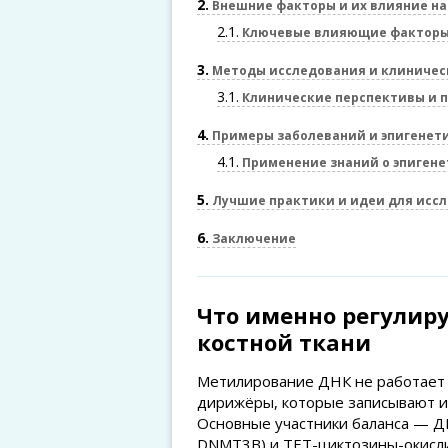
2
Внешние факторы и их влияние на
2.1
Ключевые влияющие фактор
3
Методы исследования и клиничес
3.1
Клинические перспективы и 
4
Примеры заболеваний и эпигенети
4.1
Применение знаний о эпигене
5
Лучшие практики и идеи для исс
6
Заключение
Что именно регулир
костной ткани
Метилирование ДНК не работает с
дирижёры, которые записывают и
Основные участники баланса — 
DNMT3B) и TET-циктозины-окисл