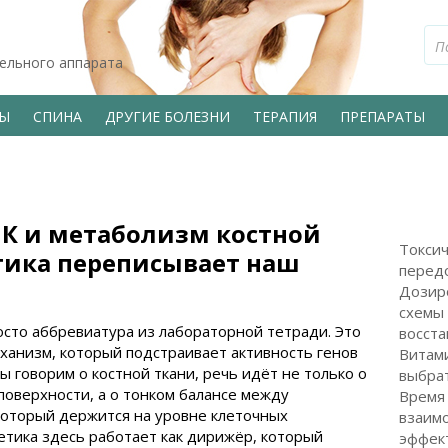
тельного аппарата
ВЫ
СПИНА
ДРУГИЕ БОЛЕЗНИ
ТЕРАПИЯ
ПРЕПАРАТЫ
К и метаболизм костной
Токсич
етика переписывает наш
передо
Дозир
схемы 
сто аббревиатура из лабораторной тетради. Это
восста
ханизм, который подстраивает активность генов
Витами
 говорим о костной ткани, речь идёт не только о
выбра
поверхности, а о тонком балансе между
Время 
который держится на уровне клеточных
взаимо
нетика здесь работает как дирижёр, который
эффект