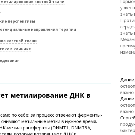
Гормо
 метилирование костной ткани
у жен
ы
знать
Против
кие перспективы
сердеч
потенциальные направления терапии
знать
Механ
ка костной ткани
преиму
тике в клинике
измен
ледования
Дании
остеоп
важно
ует метилирование ДНК в
Дании
остеоп
важно
амо по себе: за процесс отвечают ферменты-
Серге
 снимают метильные метки в нужное время.
продук
ДНК-метилтрансферазы (DNMT1, DNMT3A,
бакте
ители, которые возвращают ДНК к