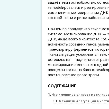
задаёт темп остеобластам, остеок
remodelировалась и реагировала н
изменения в метилировании ДНК 
костной ткани и риски заболевани
Начнём по порядку: что такое ме
системе. Метилирование ДНК — э
ДНК, чаще всего в контексте CpG
активность соседних генов, умен
транспортиру ферментов, которы
ткани ситуация усложняется тем,
остеокласты — подчиняются разн
метилирование меняется в одной 
процессы кости, на баланс реабсо
восстановление после травм.
СОДЕРЖАНИЕ
1
Что именно регулирует метилиров
1.1
Механизмы регуляции в костн