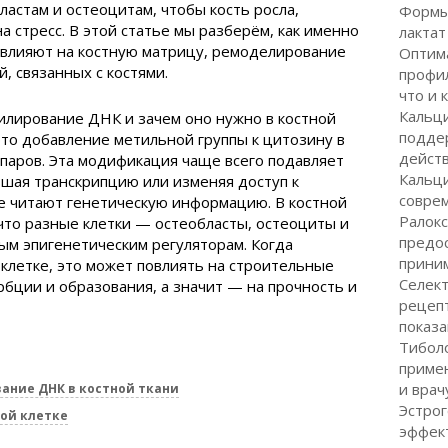
ластам и остеоцитам, чтобы кость росла,
Формы 
а стресс. В этой статье мы разберём, как именно
лактат
влияют на костную матрицу, ремоделирование
Оптим
й, связанных с костями.
профил
что и 
Кальци
тилирование ДНК и зачем оно нужно в костной
подде
то добавление метильной группы к цитозину в
дейст
-паров. Эта модификация чаще всего подавляет
Кальци
ьшая транскрипцию или изменяя доступ к
соврем
е читают генетическую информацию. В костной
Ралокс
 что разные клетки — остеобласты, остеоциты и
предос
ым эпигенетическим регуляторам. Когда
приним
клетке, это может повлиять на строительные
Селек
рбции и образования, а значит — на прочность и
рецепт
показ
Тиболо
примен
и врач
ание ДНК в костной ткани
Эстрог
ой клетке
эффек