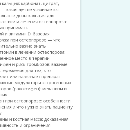
кальция: карбонат, цитрат,
 — какая лучше усваивается
альные дозы кальция для
актики и лечения остеопороза:
как принимать
й и витамин D: базовая
ржка при остеопорозе — что
вительно важно знать
тонин в лечении остеопороза:
енное место в терапии
ифен и риск тромбозов: важные
тережения для тех, кто
ает или назначает препарат
тивные модуляторы эстрогеновых
оров (ралоксифен): механизм и
ания
н при остеопорозе: особенности
ения и что нужно знать пациенту
у
ены и костная масса: доказанная
тивность и ограничения