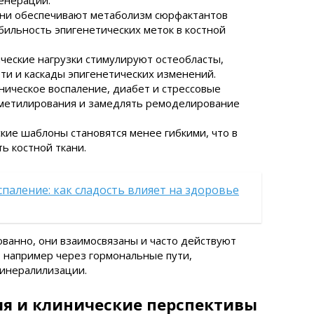
генерации.
они обеспечивают метаболизм сюрфактантов
абильность эпигенетических меток в костной
ческие нагрузки стимулируют остеобласты,
ти и каскады эпигенетических изменений.
ническое воспаление, диабет и стрессовые
 метилирования и замедлять ремоделирование
ские шаблоны становятся менее гибкими, что в
ь костной ткани.
спаление: как сладость влияет на здоровье
ванно, они взаимосвязаны и часто действуют
 например через гормональные пути,
инералилизации.
я и клинические перспективы