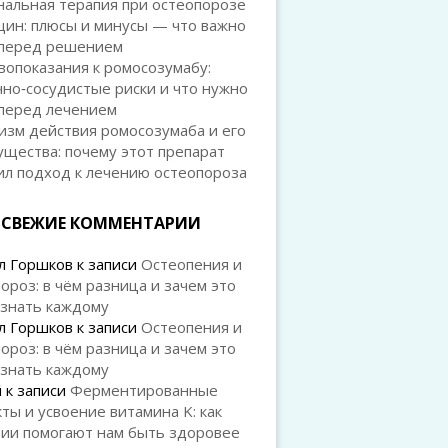
нальная терапия при остеопорозе
щин: плюсы и минусы — что важно
 перед решением
опоказания к ромосозумабу:
но‑сосудистые риски и что нужно
 перед лечением
изм действия ромосозумаба и его
щества: почему этот препарат
ил подход к лечению остеопороза
СВЕЖИЕ КОММЕНТАРИИ
л Горшков
к записи
Остеопения и
ороз: в чём разница и зачем это
 знать каждому
л Горшков
к записи
Остеопения и
ороз: в чём разница и зачем это
 знать каждому
й
к записи
Ферментированные
ты и усвоение витамина K: как
рии помогают нам быть здоровее