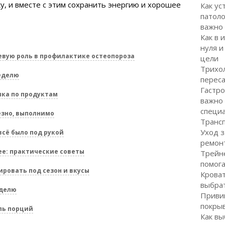
, и вместе с этим сохранить энергию и хорошее
Как ус
патоло
важно
Как в 
нуля и
вую роль в профилактике остеопороза
цели
Трихол
еделю
перес
Гастро
ика по продуктам
важно
специ
езно, выполнимо
Транс
Уход з
всё было под рукой
ремон
е: практические советы
Трейне
помог
ровать под сезон и вкусы
Кроват
выбра
еделю
Привив
покрыв
ль порций
Как вы