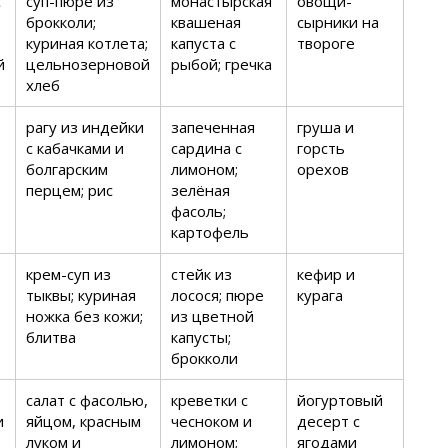
с
суп-пюре из
монастырская
овощи-
брокколи;
квашеная
сырники на
куриная котлета;
капуста с
твороге
й
цельнозерновой
рыбой; гречка
хлеб
рагу из индейки
запеченная
грушa и
с кабачками и
сардина с
горсть
болгарским
лимоном;
орехов
перцем; рис
зелёная
фасоль;
картофель
крем-суп из
стейк из
кефир и
тыквы; куриная
лосося; пюре
курага
ножка без кожи;
из цветной
блитва
капусты;
брокколи
салат с фасолью,
креветки с
йогуртовый
и
яйцом, красным
чесноком и
десерт с
луком и
лимоном;
ягодами