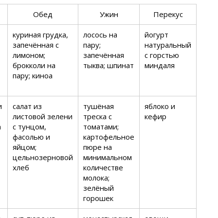
Обед
Ужин
Перекус
куриная грудка,
лосось на
йогурт
запечённая с
пару;
натуральный
лимоном;
запечённая
с горстью
брокколи на
тыква; шпинат
миндаля
пару; киноа
и
салат из
тушёная
яблоко и
листовой зелени
треска с
кефир
а
с тунцом,
томатами;
фасолью и
картофельное
яйцом;
пюре на
цельнозерновой
минимальном
хлеб
количестве
молока;
зелёный
горошек