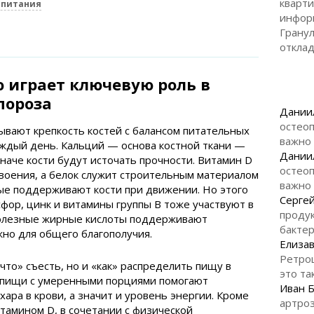
кварти
 питания
инфор
Гранул
откла
 играет ключевую роль в
пороза
Дании
остеоп
вают крепкость костей с балансом питательных
важно
аждый день. Кальций — основа костной ткани —
Дании
наче кости будут источать прочности. Витамин D
остеоп
воения, а белок служит строительным материалом
важно
ые поддерживают кости при движении. Но этого
Серге
сфор, цинк и витамины группы B тоже участвуют в
продук
полезные жирные кислоты поддерживают
бакте
жно для общего благополучия.
Елизав
Ретро
что» съесть, но и «как» распределить пищу в
это та
 пищи с умеренными порциями помогают
Иван 
ара в крови, а значит и уровень энергии. Кроме
артроз
итамином D, в сочетании с физической