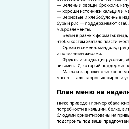
— Зелень и овощи: брокколи, капус
— хороши источники кальция и ма
— Зерновые и хлебобулочные изде
бурый рис — поддерживают стаби
микроэлементы.
— Белки в разных форматы: яйца,
чтобы костям хватало пластичност
— Орехи и семена: миндаль, грец
и полезными жирами.
— Фрукты и ягоды: цитрусовые, я
витамина C, который поддерживае
— Масла и заправки: оливковое м
масел — для здоровых жиров и ус
План меню на неделю
Ниже приведён пример сбалансир
потребности в кальции, белке, в
блюдами ориентированы на привыч
подстроить под ваши предпочтен