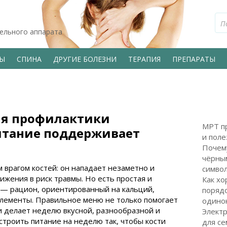
тельного аппарата
ВЫ
СПИНА
ДРУГИЕ БОЛЕЗНИ
ТЕРАПИЯ
ПРЕПАРАТЫ
ля профилактики
МРТ пр
питание поддерживает
и поле
Почем
чёрным
 врагом костей: он нападает незаметно и
символ
жения в риск травмы. Но есть простая и
Как хо
 — рацион, ориентированный на кальций,
поряд
элементы. Правильное меню не только помогает
одинок
 и делает неделю вкусной, разнообразной и
Электр
остроить питание на неделю так, чтобы кости
для с