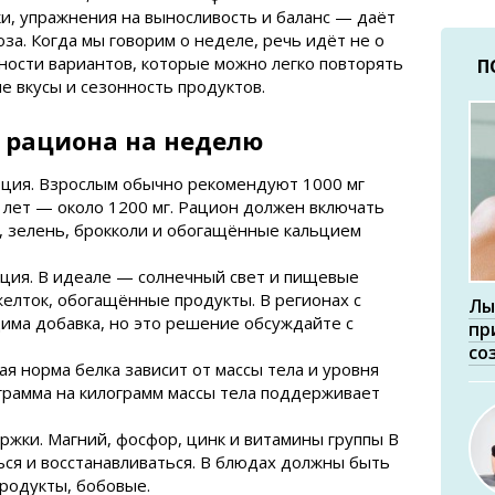
и, упражнения на выносливость и баланс — даёт
а. Когда мы говорим о неделе, речь идёт не о
ьности вариантов, которые можно легко повторять
П
е вкусы и сезонность продуктов.
 рациона на неделю
ция. Взрослым обычно рекомендуют 1000 мг
0 лет — около 1200 мг. Рацион должен включать
, зелень, брокколи и обогащённые кальцием
ьция. В идеале — солнечный свет и пищевые
желток, обогащённые продукты. В регионах с
Лы
има добавка, но это решение обсуждайте с
пр
со
ная норма белка зависит от массы тела и уровня
 грамма на килограмм массы тела поддерживает
жки. Магний, фосфор, цинк и витамины группы B
ься и восстанавливаться. В блюдах должны быть
родукты, бобовые.