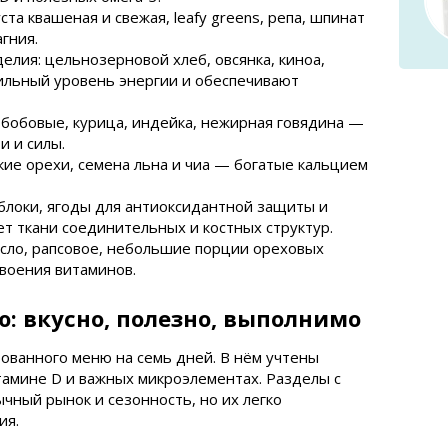
та квашеная и свежая, leafy greens, репа, шпинат
гния.
лия: цельнозерновой хлеб, овсянка, киноа,
льный уровень энергии и обеспечивают
 бобовые, курица, индейка, нежирная говядина —
и и силы.
кие орехи, семена льна и чиа — богатые кальцием
блоки, ягоды для антиоксидантной защиты и
т ткани соединительных и костных структур.
асло, рапсовое, небольшие порции ореховых
воения витаминов.
: вкусно, полезно, выполнимо
ованного меню на семь дней. В нём учтены
итамине D и важных микроэлементах. Разделы с
ный рынок и сезонность, но их легко
ия.