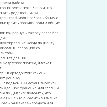
троена работа
гоанатомического бюро и что
 знать родственникам
игре Grand Mobile собрать банду с
 выстроить правила, роли и общие
ог: как вернуть густоту волос без
адки
шунтирование: когда пациенту
 обсудить операцию со
алистом
плантат для ПКС
а Nespresso: гигиена, чистка и
т
ры в ортодонтии: как они
ают ребенку
ь с подъемным механизмом: как
ть удобное хранение для спальни
ка по ДМС: как получить, что
ают и на что обратить внимание
брать очиститель воздуха для