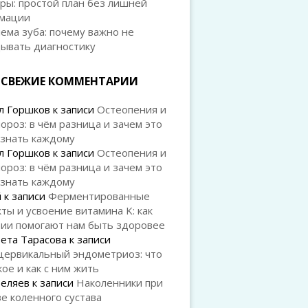
ры: простой план без лишней
мации
ема зуба: почему важно не
дывать диагностику
СВЕЖИЕ КОММЕНТАРИИ
л Горшков
к записи
Остеопения и
ороз: в чём разница и зачем это
 знать каждому
л Горшков
к записи
Остеопения и
ороз: в чём разница и зачем это
 знать каждому
й
к записи
Ферментированные
ты и усвоение витамина K: как
рии помогают нам быть здоровее
ета Тарасова
к записи
цервикальный эндометриоз: что
кое и как с ним жить
Беляев
к записи
Наколенники при
е коленного сустава