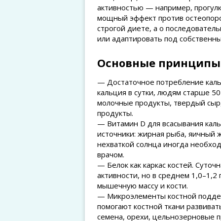
активностью — например, прогулк
мощный эффект против остеопороз
строгой диете, а о последовател
или адаптировать под собственны
Основные принципы
— Достаточное потребление каль
кальция в сутки, людям старше 5
молочные продукты, твердый сыр
продукты.
— Витамин D для всасывания кал
источники: жирная рыба, яичный 
нехваткой солнца иногда необход
врачом.
— Белок как каркас костей. Суточ
активности, но в среднем 1,0–1,2
мышечную массу и кости.
— Микроэлементы костной поддер
помогают костной ткани развиват
семена, орехи, цельнозерновые п