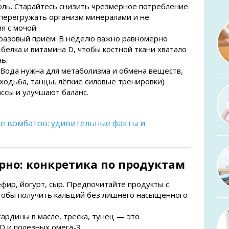
оль. Старайтесь снизить чрезмерное потребление
е перегружать организм минералами и не
я с мочой.
 разовый прием. В неделю важно равномерно
белка и витамина D, чтобы костной ткани хватало
ь.
 Вода нужна для метаболизма и обмена веществ,
(ходьба, танцы, лёгкие силовые тренировки)
ссы и улучшают баланс.
е вомбатов: удивительные факты и
рно: конкретика по продуктам
фир, йогурт, сыр. Предпочитайте продукты с
обы получить кальций без лишнего насыщенного
ардины в масле, треска, тунец — это
D и полезных омега-3.