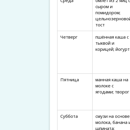
Среда
омлет из 2 яиц 
сыром и
помидором;
цельнозерново
тост
Четверг
пшённая каша с
тыквой и
корицей; йогурт
Пятница
манная каша на
молоке с
ягодами; творог
Суббота
смузи на основе
молока, банана 
шпината;