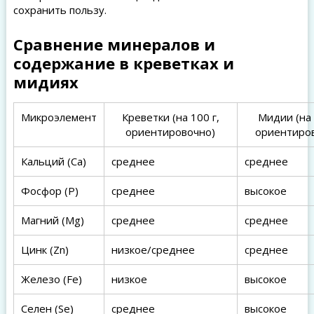
сохранить пользу.
Сравнение минералов и
содержание в креветках и
мидиях
Микроэлемент
Креветки (на 100 г,
Мидии (на 
ориентировочно)
ориентиро
Кальций (Ca)
среднее
среднее
Фосфор (P)
среднее
высокое
Магний (Mg)
среднее
среднее
Цинк (Zn)
низкое/среднее
среднее
Железо (Fe)
низкое
высокое
Селен (Se)
среднее
высокое