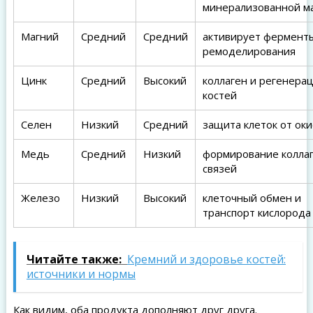
минерализованной м
Магний
Средний
Средний
активирует фермент
ремоделирования
Цинк
Средний
Высокий
коллаген и регенера
костей
Селен
Низкий
Средний
защита клеток от ок
Медь
Средний
Низкий
формирование колла
связей
Железо
Низкий
Высокий
клеточный обмен и
транспорт кислорода
Читайте также:
Кремний и здоровье костей:
источники и нормы
Как видим, оба продукта дополняют друг друга.