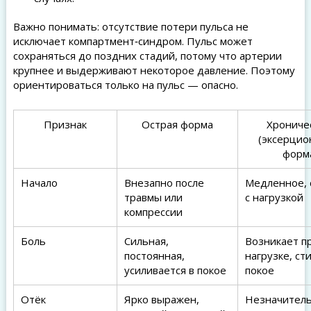
Важно понимать: отсутствие потери пульса не
исключает компартмент‑синдром. Пульс может
сохраняться до поздних стадий, потому что артерии
крупнее и выдерживают некоторое давление. Поэтому
ориентироваться только на пульс — опасно.
Признак
Острая форма
Хрониче
(эксерцио
форм
Начало
Внезапно после
Медленное, 
травмы или
с нагрузкой
компрессии
Боль
Сильная,
Возникает п
постоянная,
нагрузке, ст
усиливается в покое
покое
Отёк
Ярко выражен,
Незначител