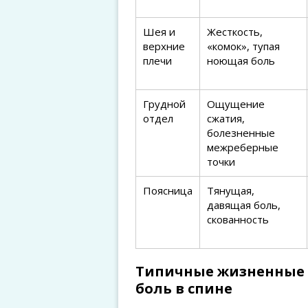
Шея и
Жесткость,
верхние
«комок», тупая
плечи
ноющая боль
Грудной
Ощущение
отдел
сжатия,
болезненные
межреберные
точки
Поясница
Тянущая,
давящая боль,
скованность
Типичные жизненные 
боль в спине