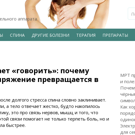
тельного аппарата
ВЫ
СПИНА
ДРУГИЕ БОЛЕЗНИ
ТЕРАПИЯ
ПРЕПАРАТЫ
ает «говорить»: почему
МРТ пр
пряжение превращается в
и поле
Почем
чёрным
сле долгого стресса спина словно заклинивает.
символ
ли, а тело отвечает жестко, будто накопилось
Как хо
ику, это про связь нервов, мышц и того, что
поряд
той связи помогает не только терпеть боль, но и
одинок
ла быстрее.
Электр
для с