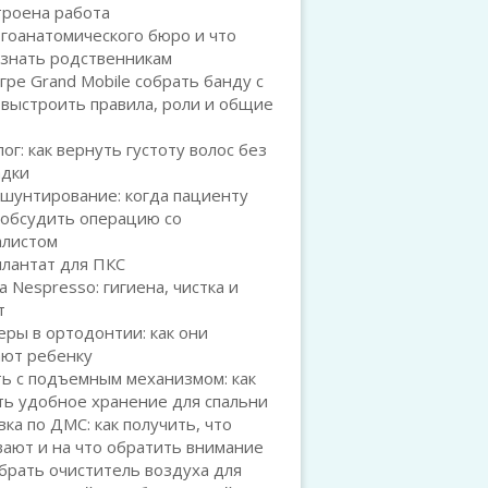
троена работа
гоанатомического бюро и что
 знать родственникам
игре Grand Mobile собрать банду с
 выстроить правила, роли и общие
ог: как вернуть густоту волос без
адки
шунтирование: когда пациенту
 обсудить операцию со
алистом
плантат для ПКС
а Nespresso: гигиена, чистка и
т
ры в ортодонтии: как они
ают ребенку
ь с подъемным механизмом: как
ть удобное хранение для спальни
ка по ДМС: как получить, что
ают и на что обратить внимание
брать очиститель воздуха для