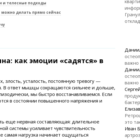
кварти
 и телесные подходы
инфор
 можно делать прямо сейчас
Гранул
откла
ачу
Дании
остеоп
на: как эмоции «садятся» в
важно
Дании
остеоп
х, злость, усталость, постоянную тревогу —
важно
. В ответ мышцы сокращаются сильнее и дольше,
Серге
пизодически, мы быстро восстанавливаемся. Если
продук
ются в состоянии повышенного напряжения и
бакте
Елизав
Ретро
ть еще нервная составляющая: длительное
это та
ной системы усиливает чувствительность
Иван 
же самая нагрузка начинает ощущаться
артроз