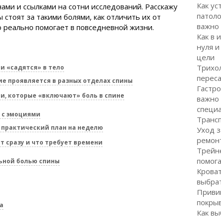
Как ус
ами и ссылками на сотни исследований. Расскажу
патоло
 стоят за такими болями, как отличить их от
важно
о реально помогает в повседневной жизни.
Как в 
нуля и
цели
Трихол
и «садятся» в тело
перес
е проявляется в разных отделах спины
Гастро
, которые «включают» боль в спине
важно
специ
а с эмоциями
Транс
 практический план на неделю
Уход з
ремон
т сразу и что требует времени
Трейне
помог
ьной болью спины
Кроват
выбра
Привив
покрыв
а
Как вы