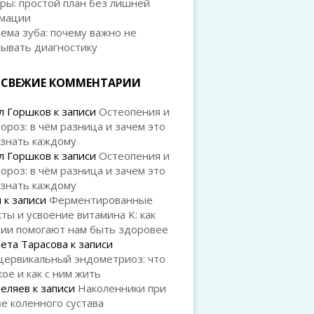
ры: простой план без лишней
мации
ема зуба: почему важно не
дывать диагностику
СВЕЖИЕ КОММЕНТАРИИ
л Горшков
к записи
Остеопения и
ороз: в чём разница и зачем это
 знать каждому
л Горшков
к записи
Остеопения и
ороз: в чём разница и зачем это
 знать каждому
й
к записи
Ферментированные
ты и усвоение витамина K: как
рии помогают нам быть здоровее
ета Тарасова
к записи
цервикальный эндометриоз: что
кое и как с ним жить
Беляев
к записи
Наколенники при
е коленного сустава