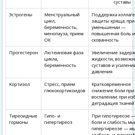
суставы
Эстрогены
Менструальный
Поддержка коллаге
цикл,
защиты хряща; при
беременность,
уменьшении —
менопауза, прием
повышенная боль и
ОК
скованность
Прогестерон
Лютеиновая фаза
Увеличение задер
цикла,
жидкости, возможн
беременность
суставов и усилени
давления
Кортизол
Стресс, прием
Кратковременное
глюкокортикоидов
снижение боли при
воспалении; при и
деградация тканей
Тиреоидные
Гипо- и
При гипотиреозе —
гормоны
гипертиреоз
боли и слабость мы
гипертиреозе — м
слабость и диском