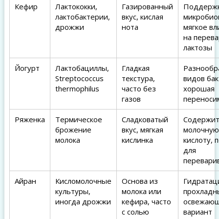
Кефир
Лактококки,
Газированный
Поддерж
лактобактерии,
вкус, кислая
микробио
дрожжи
нота
мягкое вл
на перев
лактозы
Йогурт
Лактобациллы,
Гладкая
Разнообр
Streptococcus
текстура,
видов бак
thermophilus
часто без
хорошая
газов
переноси
Ряженка
Термическое
Сладковатый
Содержи
брожение
вкус, мягкая
молочную
молока
кислинка
кислоту, 
для
перевари
Айран
Кисломолочные
Основа из
Гидратац
культуры,
молока или
прохладн
иногда дрожжи
кефира, часто
освежаю
с солью
вариант