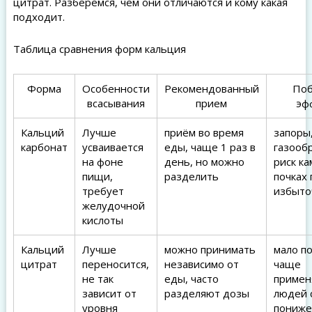
цитрат. Разберёмся, чем они отличаются и кому какая
подходит.
Таблица сравнения форм кальция
Форма
Особенности
Рекомендованный
По
всасывания
прием
эф
Кальций
Лучше
приём во время
запоры
карбонат
усваивается
еды, чаще 1 раз в
газооб
на фоне
день, но можно
риск ка
пищи,
разделить
почках 
требует
избыто
желудочной
кислоты
Кальций
Лучше
можно принимать
мало по
цитрат
переносится,
независимо от
чаще
не так
еды, часто
примен
зависит от
разделяют дозы
людей 
уровня
пониже