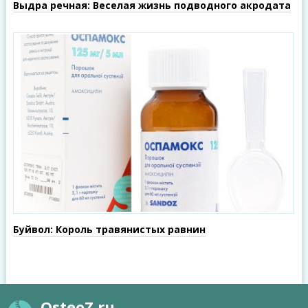
Выдра речная: Веселая жизнь подводного акродата
Буйвол: Король травянистых равнин
OsteoZ.ru