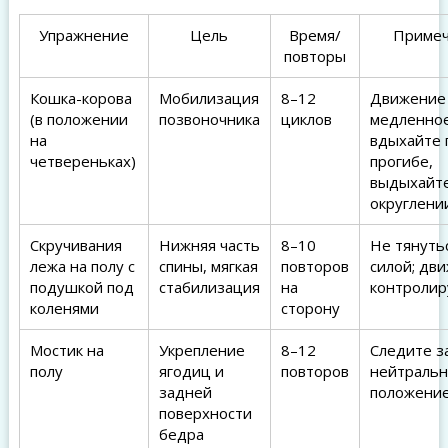
Упражнение
Цель
Время/
Приме
повторы
Кошка-корова
Мобилизация
8–12
Движение
(в положении
позвоночника
циклов
медленное
на
вдыхайте 
четвереньках)
прогибе,
выдыхайте
округлени
Скручивания
Нижняя часть
8–10
Не тянуть
лежа на полу с
спины, мягкая
повторов
силой; дв
подушкой под
стабилизация
на
контроли
коленями
сторону
Мостик на
Укрепление
8–12
Следите з
полу
ягодиц и
повторов
нейтраль
задней
положение
поверхности
бедра