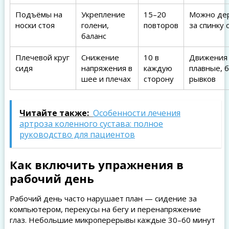
Подъёмы на
Укрепление
15–20
Можно де
носки стоя
голени,
повторов
за спинку 
баланс
Плечевой круг
Снижение
10 в
Движения
сидя
напряжения в
каждую
плавные, 
шее и плечах
сторону
рывков
Читайте также:
Особенности лечения
артроза коленного сустава: полное
руководство для пациентов
Как включить упражнения в
рабочий день
Рабочий день часто нарушает план — сидение за
компьютером, перекусы на бегу и перенапряжение
глаз. Небольшие микроперерывы каждые 30–60 минут