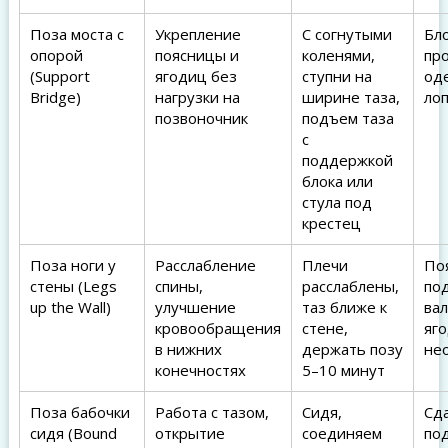
Поза моста с
Укрепление
С согнутыми
Бло
опорой
поясницы и
коленями,
пр
(Support
ягодиц без
ступни на
од
Bridge)
нагрузки на
ширине таза,
ло
позвоночник
подъем таза
с
поддержкой
блока или
стула под
крестец
Поза ноги у
Расслабление
Плечи
По
стены (Legs
спины,
расслаблены,
под
up the Wall)
улучшение
таз ближе к
вал
кровообращения
стене,
яг
в нижних
держать позу
не
конечностях
5–10 минут
Поза бабочки
Работа с тазом,
Сидя,
Сд
сидя (Bound
открытие
соединяем
по