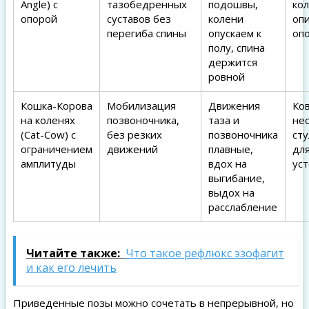
Angle) с
тазобедренных
подошвы,
кол
опорой
суставов без
колени
опи
перегиба спины
опускаем к
оп
полу, спина
держится
ровной
Кошка-Корова
Мобилизация
Движения
Ков
на коленях
позвоночника,
таза и
не
(Cat-Cow) с
без резких
позвоночника
сту
ограничением
движений
плавные,
дл
амплитуды
вдох на
ус
выгибание,
выдох на
расслабление
Читайте также:
Что такое рефлюкс эзофагит
и как его лечить
Приведенные позы можно сочетать в непрерывной, но