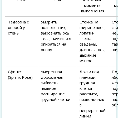
моменты
м
выполнения
Тадасана с
Умирить
Стойка на
Сте
опорой у
позвоночник,
ширине плеч,
спи
стены
выровнять ось
лопатки
не
тела, научиться
слегка
по
опираться на
сведены,
таз
опору
длинная шея,
ши
дыхание
мягкое
Сфинкс
Умеренная
Локти под
По
(Sphinx Pose)
дорсальная
плечами,
лб
гибкость,
грудная
же
плавное
клетка
под
расширение
раскрыта,
пе
грудной клетки
позвоночник
час
в
об
непрерывной
линии