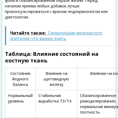
фона и сбалансированном образе жизни. Перед
началом приема любых добавок лучше
проконсультироваться с врачом-эндокринологом или
диетологом.
Читайте также:
Гиперплазия железистого
эпителия: что важно знать
Таблица: Влияние состояний на
костную ткань
Состояние
Влияние на
Влияние на ко
йодного
щитовидную
баланса
железу
Нормальный
Стабильная
Сбалансированное
уровень
выработка T3/T4
ремоделирование,
нормальная минер
плотность