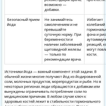
возможно —
добавки.
Безопасный прием
Не занимайтесь
Избегает
йода
самолечением и не
колебаний
превышайте
гормональ
суточную норму. При
фона и рис
беременности и
аутоиммун
наличии заболеваний
реакций, 
щитовидной железы
могут повл
— только по
кости.
рекомендации врача.
Источники йода — важный компонент этой задачи. В
обычной жизни многие получают йод из йодированной
соли, молочных продуктов, морепродуктах и рыбе. Но в
некоторых регионах люди обращаются к добавкам или
вынуждены ограничивать потребление соли по
медицинским причинам. В любом случае ключ к
здоровью костей лежит в стабильности гормонального