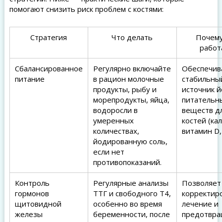
помогают снизить риск проблем с костями:
Стратегия
Что делать
Почему
работ
Сбалансированное
Регулярно включайте
Обеспечив
питание
в рацион молочные
стабильны
продукты, рыбу и
источник й
морепродукты, яйца,
питательн
водоросли в
веществ д
умеренных
костей (ка
количествах,
витамин D,
йодированную соль,
если нет
противопоказаний.
Контроль
Регулярные анализы
Позволяет
гормонов
ТТГ и свободного Т4,
корректир
щитовидной
особенно во время
лечение и
железы
беременности, после
предотвра