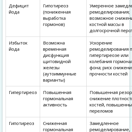
Дефицит
Гипотиреоз
Умеренное замедл
йода
(пониженная
ремоделирования;
выработка
возможное снижен
гормонов)
костной массы в
долгосрочной перс
Избыток
Возможна
Ускорение
йода
временная
ремоделирования 
дисфункция
гипертиреозе или
щитовидной
колебания гормона
железы
фона; риск снижени
(аутоиммунные
прочности костей
варианты)
Гипертиреоз
Повышенная
Повышенная резор
гормональная
снижение плотност
активность
костей, повышенны
переломов
Гипотиреоз
Сниженная
Замедленное
гормональная
ремоделирование,