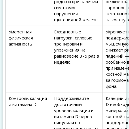
родов и при наличии
резкие ко
симптомов
гормонов,
нарушения
негативно
щитовидной железы.
на костную
Умеренная
Ежедневные
Укрепляет 
физическая
нагрузки, силовые
поддержив
активность
тренировки и
мышечную 
упражнения на
снижает ри
равновесие 3–5 раз в
падений 
неделю.
особенно 
при измен
костной ма
за гормон
фона.
Контроль кальция
Поддерживайте
Кальций и
и витамина D
достаточный
D необход
уровень кальция и
минерализ
витамина D через
костной тк
пищу или по
поддержа
рекомендации врача,
прочности.