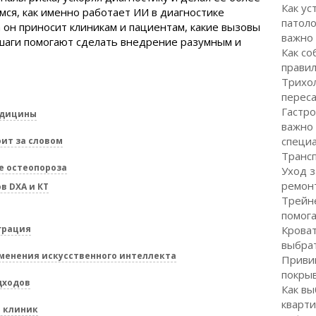
Как ус
мся, как именно работает ИИ в диагностике
патоло
 он приносит клиникам и пациентам, какие вызовы
важно
 шаги помогают сделать внедрение разумным и
Как со
правил
Трихол
перес
Гастро
едицины
важно
специ
ит за словом
Транс
е остеопороза
Уход з
ремон
в DXA и КТ
Трейне
помог
грация
Кроват
выбра
менения искусственного интеллекта
Привив
покрыв
дходов
Как вы
кварти
я клиник