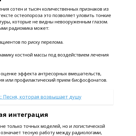
ния сотен и тысяч количественных признаков из
ексте остеопороза это позволяет уловить тонкие
туры, которые не видны невооруженным глазом.
ными радиомика может:
ациентов по риску перелома.
амику костной массы под воздействием лечения
 оценке эффекта антресорных вмешательств,
пия или профилактический прием бисфосфонатов.
: Песня, которая возвышает душу
ая интеграция
е только точных моделей, но и логистической
о означает тесную работу между радиологами,