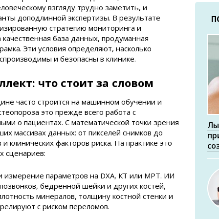
еловеческому взгляду трудно заметить, и
анты доподлинной экспертизы. В результате
П
лизированную стратегию мониторинга и
а качественная база данных, продуманная
рамка. Эти условия определяют, насколько
спроизводимы и безопасны в клинике.
лект: что стоит за словом
ине часто строится на машинном обучении и
стеопороза это прежде всего работа с
ыми о пациентах. С математической точки зрения
Лы
их массивах данных: от пикселей снимков до
пр
и клинических факторов риска. На практике это
со
х сценариев:
и измерение параметров на DXA, КТ или МРТ. ИИ
позвонков, бедренной шейки и других костей,
плотность минералов, толщину костной стенки и
ррелируют с риском переломов.