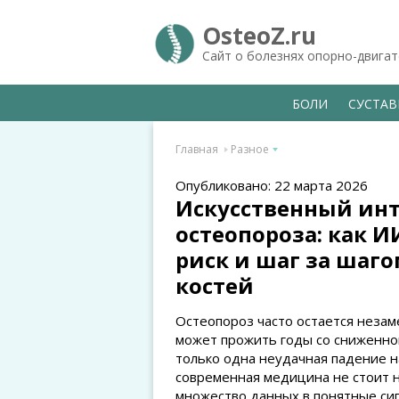
OsteoZ.ru
Сайт о болезнях опорно-двига
БОЛИ
СУСТА
Главная
Разное
Опубликовано: 22 марта 2026
Искусственный инт
остеопороза: как И
риск и шаг за шаг
костей
Остеопороз часто остается незам
может прожить годы со сниженно
только одна неудачная падение н
современная медицина не стоит н
множество данных в понятные сиг