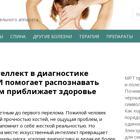
тельного аппарата
ВЫ
СПИНА
ДРУГИЕ БОЛЕЗНИ
ТЕРАПИЯ
ПРЕПАРАТЫ
еллект в диагностике
МРТ пр
И помогает распознавать
и поле
ом приближает здоровье
Почем
чёрным
символ
Как хо
етным до первого перелома. Пожилой человек
поряд
й прочностью костей, не ощущая проблем, и
одинок
апомнит о себе жесткой реальностью. Но
Электр
а месте: искусственный интеллект превращает
для с
налы риска, ускоряя диагностику и делая её более