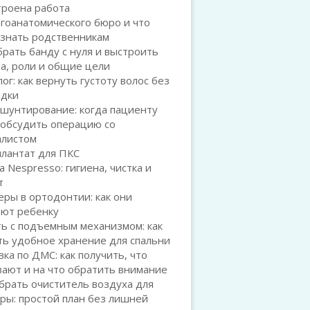
троена работа
гоанатомического бюро и что
 знать родственникам
брать банду с нуля и выстроить
а, роли и общие цели
ог: как вернуть густоту волос без
адки
шунтирование: когда пациенту
 обсудить операцию со
алистом
плантат для ПКС
а Nespresso: гигиена, чистка и
т
ры в ортодонтии: как они
ают ребенку
ь с подъемным механизмом: как
ть удобное хранение для спальни
ка по ДМС: как получить, что
ают и на что обратить внимание
брать очиститель воздуха для
ры: простой план без лишней