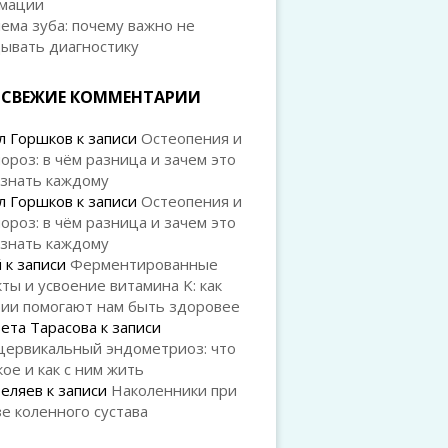
мации
ема зуба: почему важно не
дывать диагностику
СВЕЖИЕ КОММЕНТАРИИ
л Горшков
к записи
Остеопения и
ороз: в чём разница и зачем это
 знать каждому
л Горшков
к записи
Остеопения и
ороз: в чём разница и зачем это
 знать каждому
й
к записи
Ферментированные
ты и усвоение витамина K: как
рии помогают нам быть здоровее
ета Тарасова
к записи
цервикальный эндометриоз: что
кое и как с ним жить
Беляев
к записи
Наколенники при
е коленного сустава