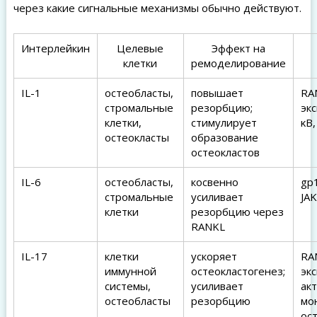
через какие сигнальные механизмы обычно действуют.
Интерлейкин
Целевые
Эффект на
клетки
ремоделирование
IL-1
остеобласты,
повышает
RA
стромальные
резорбцию;
экс
клетки,
стимулирует
κB
остеокласты
образование
остеокластов
IL-6
остеобласты,
косвенно
gp
стромальные
усиливает
JA
клетки
резорбцию через
RANKL
IL-17
клетки
ускоряет
RA
иммунной
остеокластогенез;
экс
системы,
усиливает
ак
остеобласты
резорбцию
мо
ос