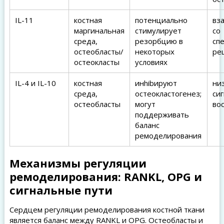
IL-11
костная
потенциально
вз
маргинальная
стимулирует
со
среда,
резорбцию в
сп
остеобласты/
некоторых
ре
остеокласты
условиях
IL-4 и IL-10
костная
инhibируют
ни
среда,
остеокластогенез;
си
остеобласты
могут
во
поддерживать
баланс
ремоделирования
Механизмы регуляции
ремоделирования: RANKL, OPG и
сигнальные пути
Сердцем регуляции ремоделирования костной ткани
является баланс между RANKL и OPG. Остеобласты и