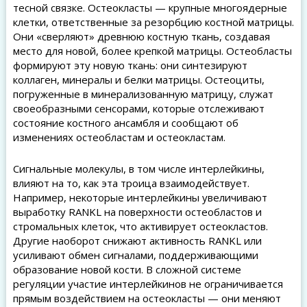
тесной связке. Остеокласты — крупные многоядерные
клетки, ответственные за резорбцию костной матрицы.
Они «сверляют» древнюю костную ткань, создавая
место для новой, более крепкой матрицы. Остеобласты
формируют эту новую ткань: они синтезируют
коллаген, минералы и белки матрицы. Остеоциты,
погруженные в минерализованную матрицу, служат
своеобразными сенсорами, которые отслеживают
состояние костного ансамбля и сообщают об
изменениях остеобластам и остеокластам.
Сигнальные молекулы, в том числе интерлейкины,
влияют на то, как эта троица взаимодействует.
Например, некоторые интерлейкины увеличивают
выработку RANKL на поверхности остеобластов и
стромальных клеток, что активирует остеокластов.
Другие наоборот снижают активность RANKL или
усиливают обмен сигналами, поддерживающими
образование новой кости. В сложной системе
регуляции участие интерлейкинов не ограничивается
прямым воздействием на остеокласты — они меняют