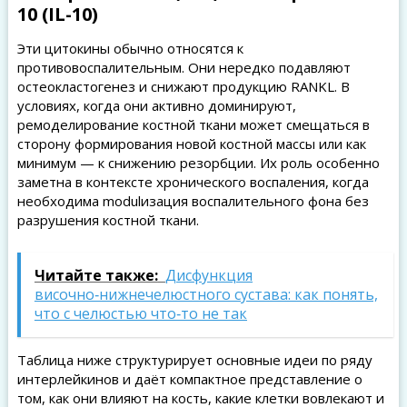
10 (IL-10)
Эти цитокины обычно относятся к
противовоспалительным. Они нередко подавляют
остеокластогенез и снижают продукцию RANKL. В
условиях, когда они активно доминируют,
ремоделирование костной ткани может смещаться в
сторону формирования новой костной массы или как
минимум — к снижению резорбции. Их роль особенно
заметна в контексте хронического воспаления, когда
необходима modulизация воспалительного фона без
разрушения костной ткани.
Читайте также:
Дисфункция
височно‑нижнечелюстного сустава: как понять,
что с челюстью что‑то не так
Таблица ниже структурирует основные идеи по ряду
интерлейкинов и даёт компактное представление о
том, как они влияют на кость, какие клетки вовлекают и