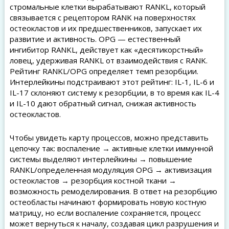
стромальные клетки вырабатывают RANKL, который
связывается с рецептором RANK на поверхностях
остеокластов и их предшественников, запускает их
развитие и активность. OPG — естественный
ингибитор RANKL, действует как «десятикорстный»
ловец, удерживая RANKL от взаимодействия с RANK.
Рейтинг RANKL/OPG определяет темп резорбции.
Интерлейкины подстраивают этот рейтинг: IL-1, IL-6 и
IL-17 склоняют систему к резорбции, в то время как IL-4
и IL-10 дают обратный сигнал, снижая активность
остеокластов.
Чтобы увидеть карту процессов, можно представить
цепочку так: воспаление → активные клетки иммунной
системы выделяют интерлейкины → повышение
RANKL/определенная модуляция OPG → активизация
остеокластов → резорбция костной ткани →
возможность ремоделирования. В ответ на резорбцию
остеобласты начинают формировать новую костную
матрицу, но если воспаление сохраняется, процесс
может вернуться к началу, создавая цикл разрушения и