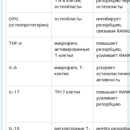
T и B клетки;
резорбцию чер
остеобласты
остеокласты
OPG
остеобласты
ингибирует
(остеопротегерин)
резорбцию,
связывая RANK
TNF-α
макрофаги,
повышает
активированные
резорбцию,
Т-клетки
усиливает RAN
IL-6
макрофаги, Т-
ускоряет
клетки
остеокластичес
активность
IL-17
Th17 клетки
повышает RANK
усиливает
резорбцию
IL-10
регуляторные Т-
инHits резорбц