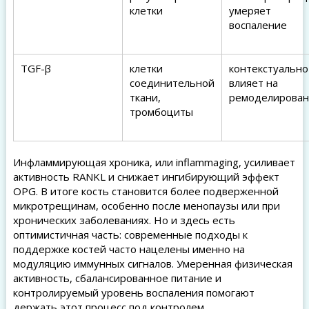
клетки
умеряет
воспаление
TGF-β
клетки
контекстуально
соединительной
влияет на
ткани,
ремоделирова
тромбоциты
Инфламмирующая хроника, или inflammaging, усиливает
активность RANKL и снижает ингибирующий эффект
OPG. В итоге кость становится более подверженной
микротрещинам, особенно после менопаузы или при
хронических заболеваниях. Но и здесь есть
оптимистичная часть: современные подходы к
поддержке костей часто нацелены именно на
модуляцию иммунных сигналов. Умеренная физическая
активность, сбалансированное питание и
контролируемый уровень воспаления помогают
держать этот процесс под контролем.