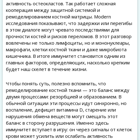
активность остеокластов. Так работает сложная
кооперация между защитной системой и
ремоделированием костной матрицы. Modern
исследования показывают, что задержки или перегибы
в этом диалоге могут чревато последствиями для
прочности костей и рисков переломов. В этот разговор
вовлечены не только лимфоциты, но и мононуклеары,
макрофаги, клетки костной ткани и даже микробиота
кишечника. В итоге иммунитет становится одним из
главных факторов, определяющих, насколько крепким
будет наш скелет в течение жизни.
Чтобы понять суть, полезно вспомнить, что
ремоделирование костной ткани — это баланс между
двумя процессами: резорбцией и образованием. В
обычной ситуации эти процессы идут синхронно, но
воспаление, дефицит витамина D, старение или
нарушения обмена веществ могут смещать этот
баланс в сторону разрушения. Именно здесь
иммунитет вступает в игру: он через сигналы от клеток
крови может усилить или ослабить активность