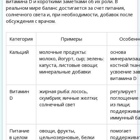
витамина D и короткими заметками об их роли. В
реальном мире баланс достигается за счет питания,
солнечного света и, при необходимости, добавок после
обсуждения с врачом.
Категория
Примеры
Особенн
Кальций
молочные продукты:
основа
молоко, йогурт, сыр; зелень:
минерализа
капуста, листовые овощи;
костной ткан
минеральные добавки
усвоение зав
витамина D
Витамин
жирная рыба: лосось,
регулирует
D
скумбрия; яичные желтки;
поглощение 
солнечный свет
из пищи;
поддержива
иммунный ба
Питание
овощи, фрукты,
помогает
в целом
цельнозерновые, белки
поддержива