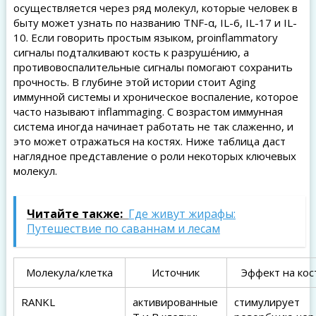
осуществляется через ряд молекул, которые человек в
быту может узнать по названию TNF-α, IL-6, IL-17 и IL-
10. Если говорить простым языком, proinflammatory
сигналы подталкивают кость к разруше́нию, а
противовоспалительные сигналы помогают сохранить
прочность. В глубине этой истории стоит Aging
иммунной системы и хроническое воспаление, которое
часто называют inflammaging. С возрастом иммунная
система иногда начинает работать не так слаженно, и
это может отражаться на костях. Ниже таблица даст
наглядное представление о роли некоторых ключевых
молекул.
Читайте также:
Где живут жирафы:
Путешествие по саваннам и лесам
Молекула/клетка
Источник
Эффект на кос
RANKL
активированные
стимулирует