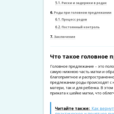
5.1
Риски и задержки в родах
6
Роды при головном предлежании
6.1
Процесс родов
6.2
Постоянный контроль
7
Заключение
Что такое головное 
Головное предлежание – это поло
самую нижнюю часть матки и обр
благоприятное и распространенно
предлежании роды происходят с 
матери, так и для ребенка. В это
прижата к шейке матки, что обле
Читайте также:
Как вернут
практическое и понятное ру