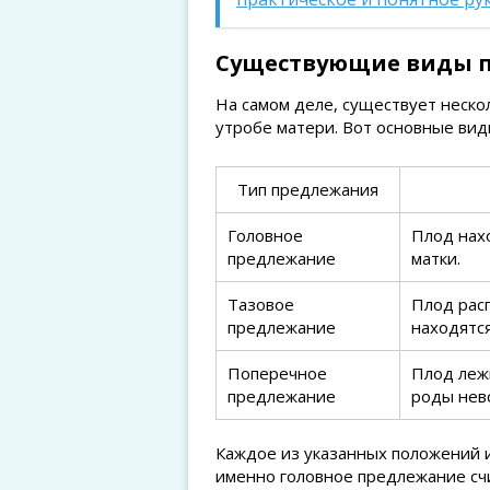
Существующие виды 
На самом деле, существует неско
утробе матери. Вот основные ви
Тип предлежания
Головное
Плод нахо
предлежание
матки.
Тазовое
Плод расп
предлежание
находятся
Поперечное
Плод леж
предлежание
роды нев
Каждое из указанных положений 
именно головное предлежание сч