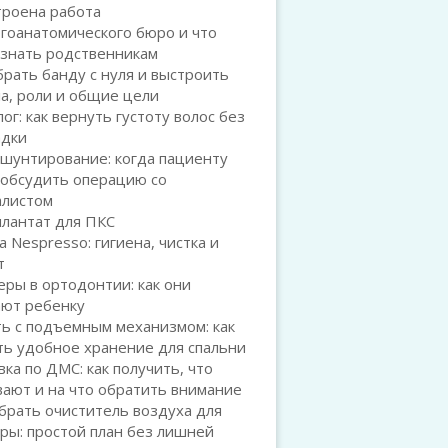
троена работа
гоанатомического бюро и что
 знать родственникам
брать банду с нуля и выстроить
а, роли и общие цели
ог: как вернуть густоту волос без
адки
шунтирование: когда пациенту
 обсудить операцию со
алистом
плантат для ПКС
а Nespresso: гигиена, чистка и
т
ры в ортодонтии: как они
ают ребенку
ь с подъемным механизмом: как
ть удобное хранение для спальни
ка по ДМС: как получить, что
ают и на что обратить внимание
брать очиститель воздуха для
ры: простой план без лишней