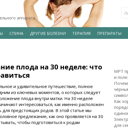
тельного аппарата
ВЫ
СПИНА
ДРУГИЕ БОЛЕЗНИ
ТЕРАПИЯ
ПРЕПАРАТЫ
ие плода на 30 неделе: что
МРТ пр
равиться
и поле
Почем
альное и удивительное путешествие, полное
чёрным
дним из ключевых моментов, о которых следует
символ
оложение плода внутри матки. На 30 неделе
Как хо
чинают интересоваться, как именно расположен
поряд
ь для предстоящих родов. В этой статье мы
одинок
головное предлежание, как оно проявляется на 30
Электр
итывать, чтобы подготовиться к родам
для с