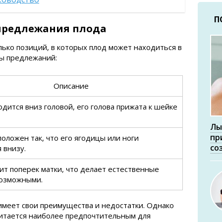
П
предлежания плода
лько позиций, в которых плод может находиться в
ды предлежаний:
Описание
дится вниз головой, его голова прижата к шейке
Лы
пр
оложен так, что его ягодицы или ноги
со
 внизу.
ит поперек матки, что делает естественные
озможными.
имеет свои преимущества и недостатки. Однако
итается наиболее предпочтительным для