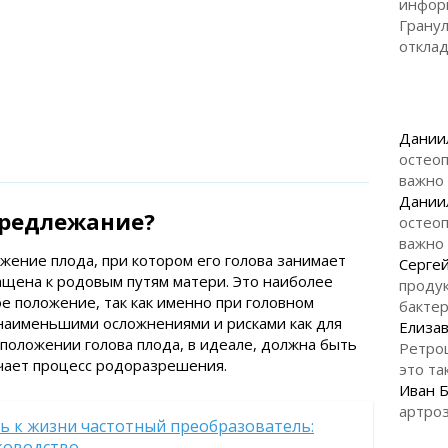
инфор
Гранул
откла
Дании
остеоп
важно
Дании
предлежание?
остеоп
важно
жение плода, при котором его голова занимает
Серге
ащена к родовым путям матери. Это наиболее
продук
е положение, так как именно при головном
бакте
наименьшими осложнениями и рисками как для
Елизав
м положении голова плода, в идеале, должна быть
Ретро
гчает процесс родоразрешения.
это та
Иван 
артроз
ь к жизни частотный преобразователь:
ководство