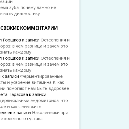
мации
ема зуба: почему важно не
дывать диагностику
СВЕЖИЕ КОММЕНТАРИИ
л Горшков
к записи
Остеопения и
ороз: в чём разница и зачем это
 знать каждому
л Горшков
к записи
Остеопения и
ороз: в чём разница и зачем это
 знать каждому
й
к записи
Ферментированные
ты и усвоение витамина K: как
рии помогают нам быть здоровее
ета Тарасова
к записи
цервикальный эндометриоз: что
кое и как с ним жить
Беляев
к записи
Наколенники при
е коленного сустава