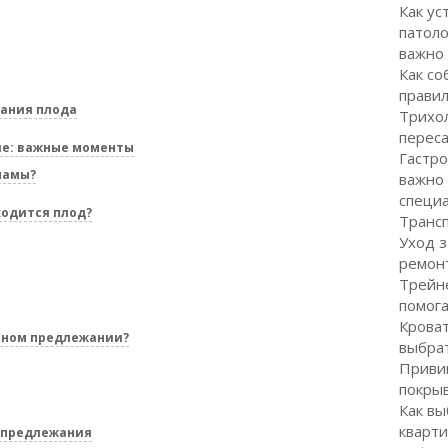
Как ус
патоло
важно
Как со
правил
ания плода
Трихол
перес
ле: важные моменты
Гастро
мамы?
важно
специ
ходится плод?
Транс
Уход з
ремон
Трейне
помог
Кроват
овном предлежании?
выбра
Привив
покрыв
Как вы
кварти
 предлежания