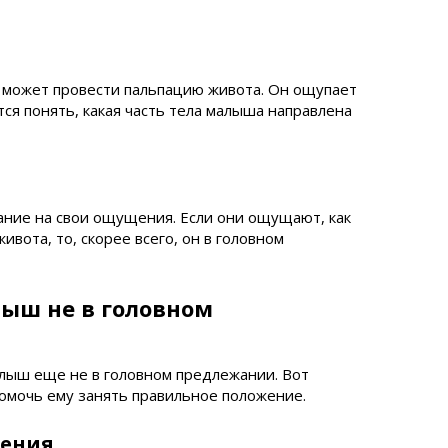
р может провести пальпацию живота. Он ощупает
ся понять, какая часть тела малыша направлена
ание на свои ощущения. Если они ощущают, как
вота, то, скорее всего, он в головном
лыш не в головном
алыш еще не в головном предлежании. Вот
помочь ему занять правильное положение.
ления