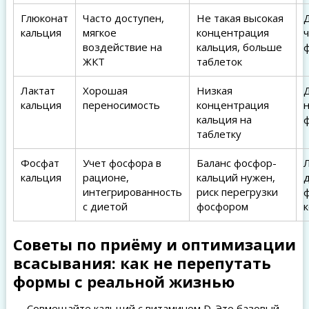
Глюконат
Часто доступен,
Не такая высокая
кальция
мягкое
концентрация
воздействие на
кальция, больше
ЖКТ
таблеток
Лактат
Хорошая
Низкая
Д
кальция
переносимость
концентрация
н
кальция на
таблетку
Фосфат
Учет фосфора в
Баланс фосфор-
кальция
рационе,
кальций нужен,
интегрированность
риск перегрузки
с диетой
фосфором
Советы по приёму и оптимизации
всасывания: как не перепутать
формы с реальной жизнью
— Совмещайте кальций с витамином D. Это базовый