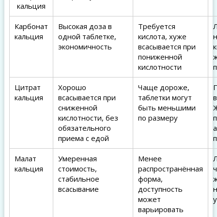
кальция
Карбонат
Высокая доза в
Требуется
кальция
одной таблетке,
кислота, хуже
экономичность
всасывается при
пониженной
ж
кислотности
Цитрат
Хорошо
Чаще дороже,
кальция
всасывается при
таблетки могут
сниженной
быть меньшими
Ж
кислотности, без
по размеру
обязательного
приема с едой
Малат
Умеренная
Менее
кальция
стоимость,
распространённая
стабильное
форма,
всасывание
доступность
может
варьировать