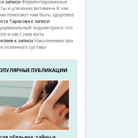
й
к записи
Ферментированные
ты и усвоение витамина K: как
рии помогают нам быть здоровее
ета Тарасова
к записи
цервикальный эндометриоз: что
кое и как с ним жить
Беляев
к записи
Наколенники при
е коленного сустава
ОПУЛЯРНЫЕ ПУБЛИКАЦИИ
сая обезьяна: тайны и