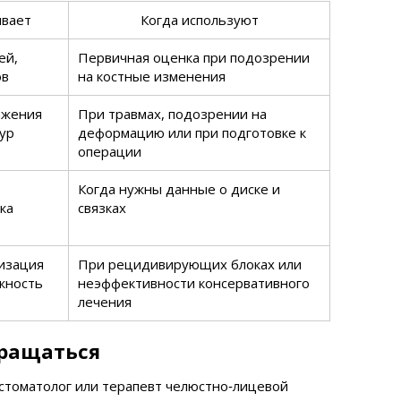
ывает
Когда используют
ей,
Первичная оценка при подозрении
ов
на костные изменения
ажения
При травмах, подозрении на
тур
деформацию или при подготовке к
операции
Когда нужны данные о диске и
ка
связках
изация
При рецидивирующих блоках или
ожность
неэффективности консервативного
лечения
бращаться
стоматолог или терапевт челюстно‑лицевой