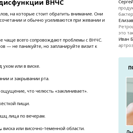
 дисфункции ВНЧС
Серге
продук
алов, на которые стоит обратить внимание. Они
бакте
 сочетании и обычно усиливаются при жевании и
Елизав
Ретро
это та
Иван 
ые чаще всего сопровождают проблемы с ВНЧС.
артроз
ов — не паникуйте, но запланируйте визит к
 ухом или в виске.
П
ании и закрывании рта.
 ощущение, что челюсть «заклинивает».
жёсткой пищи.
шц лица по вечерам.
Головные боли, особенно نزدیک виска или височно‑теменной области.
Лы