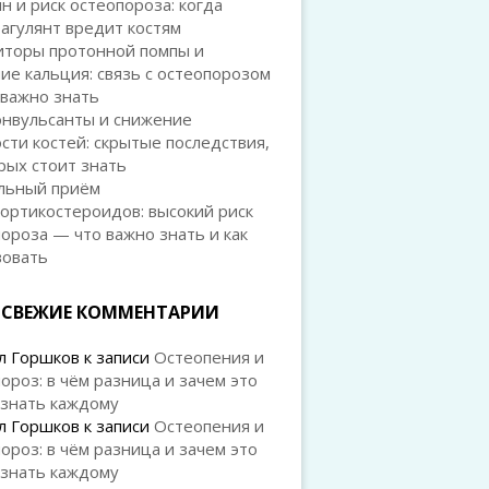
н и риск остеопороза: когда
агулянт вредит костям
иторы протонной помпы и
ие кальция: связь с остеопорозом
 важно знать
онвульсанты и снижение
сти костей: скрытые последствия,
рых стоит знать
льный приём
ортикостероидов: высокий риск
ороза — что важно знать и как
вовать
СВЕЖИЕ КОММЕНТАРИИ
л Горшков
к записи
Остеопения и
ороз: в чём разница и зачем это
 знать каждому
л Горшков
к записи
Остеопения и
ороз: в чём разница и зачем это
 знать каждому