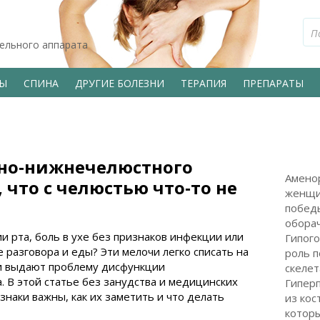
тельного аппарата
ВЫ
СПИНА
ДРУГИЕ БОЛЕЗНИ
ТЕРАПИЯ
ПРЕПАРАТЫ
но‑нижнечелюстного
Аменор
, что с челюстью что‑то не
женщи
побед
обора
и рта, боль в ухе без признаков инфекции или
Гипого
разговора и еды? Эти мелочи легко списать на
роль п
они выдают проблему дисфункции
скелет
. В этой статье без занудства и медицинских
Гипер
знаки важны, как их заметить и что делать
из кос
которы