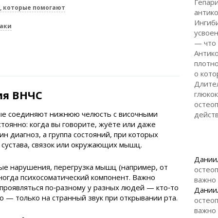
Гепари
, которые помогают
антико
Ингиб
наки
усвоен
— что
Антик
плотно
о кото
Длите
ия ВНЧС
глюкок
остеоп
рые соединяют нижнюю челюсть с височными
дейст
тоянно: когда вы говорите, жуёте или даже
н диагноз, а группа состояний, при которых
 сустава, связок или окружающих мышц.
Дании
ые нарушения, перегрузка мышц (например, от
остеоп
иногда психосоматический компонент. Важно
важно
проявляться по‑разному у разных людей — кто‑то
Дании
то — только на странный звук при открывании рта.
остеоп
важно