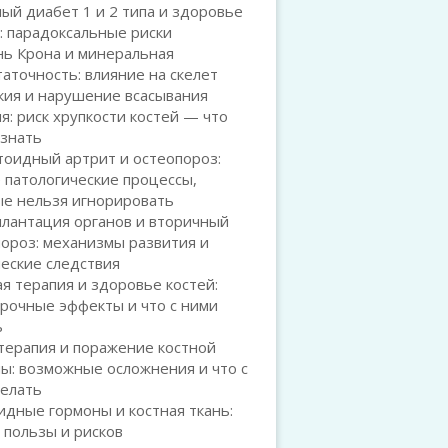
ый диабет 1 и 2 типа и здоровье
: парадоксальные риски
нь Крона и минеральная
аточность: влияние на скелет
кия и нарушение всасывания
я: риск хрупкости костей — что
 знать
тоидный артрит и остеопороз:
 патологические процессы,
ые нельзя игнорировать
плантация органов и вторичный
ороз: механизмы развития и
еские следствия
я терапия и здоровье костей:
рочные эффекты и что с ними
ь
терапия и поражение костной
ы: возможные осложнения и что с
делать
дные гормоны и костная ткань:
 пользы и рисков