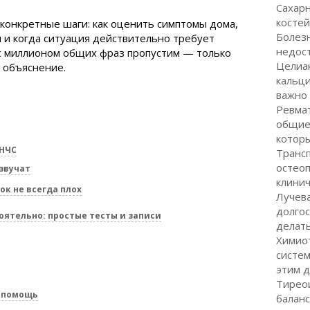
Сахарн
костей
 конкретные шаги: как оценить симптомы дома,
Болез
ч и когда ситуация действительно требует
недост
 с миллионом общих фраз пропустим — только
Целиа
е объяснение.
кальци
важно
Ревма
общие
котор
ВНЧС
Транс
остеоп
звучат
клинич
ок не всегда плох
Лучева
долгос
оятельно: простые тесты и записи
делат
Химио
систем
этим 
Тиреои
опомощь
баланс