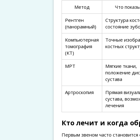
Метод
Что показ
Рентген
Структура кост
(панорамный)
состояние зуб
Компьютерная
Точные изобр
томография
костных струк
(КТ)
МРТ
Мягкие ткани,
положение дис
сустава
Артроскопия
Прямая визуал
сустава, возм
лечения
Кто лечит и когда о
Первым звеном часто становится 