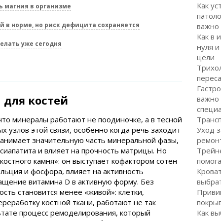
Как ус
ь магния в организме
патоло
й в норме, но риск дефицита сохраняется
важно
Как в 
елать уже сегодня
нуля и
цели
Трихол
перес
Гастро
 для костей
важно
специ
 что минералы работают не поодиночке, а в тесной
Транс
х узлов этой связи, особенно когда речь заходит
Уход з
й занимает значительную часть минеральной фазы,
ремон
сиапатита и влияет на прочность матрицы. Но
Трейне
костного камня»: он выступает кофактором сотен
помог
альция и фосфора, влияет на активность
Кроват
щение витамина D в активную форму. Без
выбра
ость становится менее «живой»: клетки,
Привив
ереработку костной ткани, работают не так
покрыв
ьтате процесс ремоделирования, который
Как вы