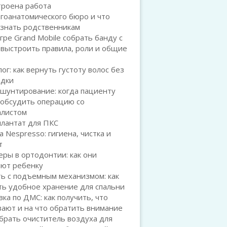
троена работа
гоанатомического бюро и что
 знать родственникам
игре Grand Mobile собрать банду с
 выстроить правила, роли и общие
ог: как вернуть густоту волос без
адки
шунтирование: когда пациенту
 обсудить операцию со
алистом
плантат для ПКС
а Nespresso: гигиена, чистка и
т
ры в ортодонтии: как они
ают ребенку
ь с подъемным механизмом: как
ть удобное хранение для спальни
ка по ДМС: как получить, что
ают и на что обратить внимание
брать очиститель воздуха для