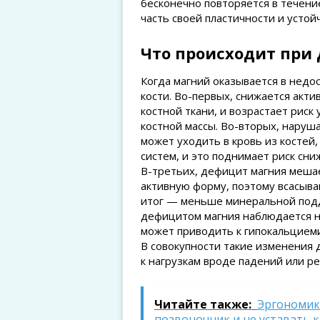
бесконечно повторяется в течени
часть своей пластичности и устойч
Что происходит при
Когда магний оказывается в недо
кости. Во-первых, снижается акт
костной ткани, и возрастает рис
костной массы. Во-вторых, наруш
может уходить в кровь из косте
систем, и это поднимает риск сни
В-третьих, дефицит магния меша
активную форму, поэтому всасыва
итог — меньше минеральной подд
дефицитом магния наблюдается 
может приводить к гипокальциеми
В совокупности такие изменения 
к нагрузкам вроде падений или р
Читайте также:
Эргономика
позвоночник и не уставать к