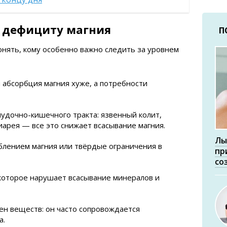
 дефициту магния
П
онять, кому особенно важно следить за уровнем
 абсорбция магния хуже, а потребности
удочно-кишечного тракта: язвенный колит,
иарея — все это снижает всасывание магния.
Лы
блением магния или твёрдые ограничения в
пр
со
которое нарушает всасывание минералов и
н веществ: он часто сопровождается
а.