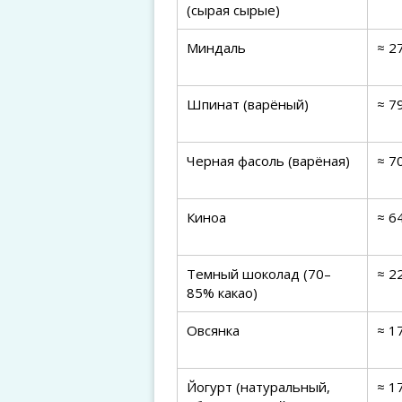
(сырая сырые)
Миндаль
≈ 2
Шпинат (варёный)
≈ 7
Черная фасоль (варёная)
≈ 7
Киноа
≈ 6
Темный шоколад (70–
≈ 2
85% какао)
Овсянка
≈ 1
Йогурт (натуральный,
≈ 1