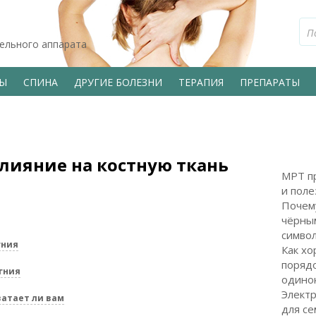
тельного аппарата
ВЫ
СПИНА
ДРУГИЕ БОЛЕЗНИ
ТЕРАПИЯ
ПРЕПАРАТЫ
лияние на костную ткань
МРТ пр
и поле
Почем
чёрным
символ
гния
Как хо
поряд
гния
одинок
Электр
ватает ли вам
для с