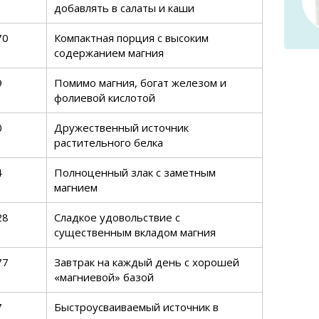
добавлять в салаты и каши
70
Компактная порция с высоким
содержанием магния
9
Помимо магния, богат железом и
фолиевой кислотой
0
Дружественный источник
растительного белка
4
Полноценный злак с заметным
магнием
28
Сладкое удовольствие с
существенным вкладом магния
77
Завтрак на каждый день с хорошей
«магниевой» базой
7
Быстроусваиваемый источник в