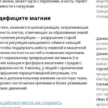
е жизни, может идти с перебоями, и кость теряет
кварти
ивости к нагрузкам.
инфор
Гранул
откла
 дефиците магния
стиге, начинается цепная реакция, затрагивающая
ивность клеток, отвечающих за образование новой
к усиления резорбции — разрушения старой
Дании
ается регуляция кальциевого обмена: кальций
остеоп
й, чтобы поддержать работу нервной и мышечной
важно
жения плотности костей и появления переломов.
Дании
ет нормальному превращению витамина D в
остеоп
ние кальция и фосфора в кишечнике страдает;
важно
ержки кости. Наконец, у людей с хроническим
Серге
нарушение паращитовидной регуляции, что
продук
и и дополнительному влиянию на костную ткань.
бакте
делают кости менее крепкими и более уязвимыми
Елизав
езких движений.
Ретро
это та
Иван 
 рабочего места: как сохранить
артроз
 концу дня