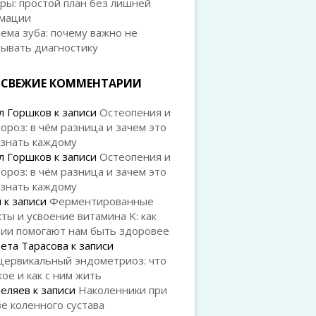
ры: простой план без лишней
мации
ема зуба: почему важно не
дывать диагностику
СВЕЖИЕ КОММЕНТАРИИ
л Горшков
к записи
Остеопения и
ороз: в чём разница и зачем это
 знать каждому
л Горшков
к записи
Остеопения и
ороз: в чём разница и зачем это
 знать каждому
й
к записи
Ферментированные
ты и усвоение витамина K: как
рии помогают нам быть здоровее
ета Тарасова
к записи
цервикальный эндометриоз: что
кое и как с ним жить
Беляев
к записи
Наколенники при
е коленного сустава