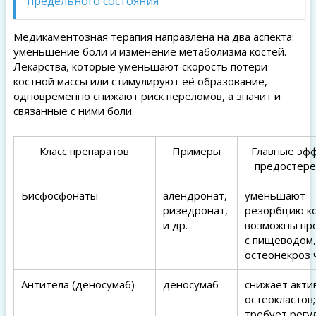
предельного состояния
Медикаментозная терапия направлена на два аспекта:
уменьшение боли и изменение метаболизма костей.
Лекарства, которые уменьшают скорость потери
костной массы или стимулируют её образование,
одновременно снижают риск переломов, а значит и
связанные с ними боли.
Класс препаратов
Примеры
Главные эф
предостер
Бисфосфонаты
алендронат,
уменьшают
ризедронат,
резорбцию ко
и др.
возможны пр
с пищеводом,
остеонекроз 
Антитела (деносумаб)
деносумаб
снижает акти
остеокластов;
требует регу