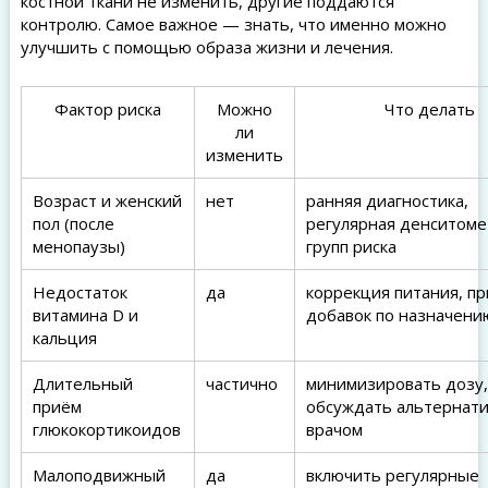
костной ткани не изменить, другие поддаются
контролю. Самое важное — знать, что именно можно
улучшить с помощью образа жизни и лечения.
Фактор риска
Можно
Что делать
ли
изменить
Возраст и женский
нет
ранняя диагностика,
пол (после
регулярная денситоме
менопаузы)
групп риска
Недостаток
да
коррекция питания, п
витамина D и
добавок по назначени
кальция
Длительный
частично
минимизировать дозу,
приём
обсуждать альтернати
глюкокортикоидов
врачом
Малоподвижный
да
включить регулярные