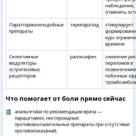
наблюдения,
отменять ос
Паратгормоноподобные
терипаратид
стимулирует
препараты
формирование
курс ограниче
времени
Селективные
ралоксифен
снижение рис
модуляторы
переломов в
эстрогеновых
позвоночнике
рецепторов
побочные эф
тромбоэмбол
Что помогает от боли прямо сейчас
анальгетики по рекомендации врача —
парацетамол, нестероидные
противовоспалительные препараты при отсутствии
противопоказаний;