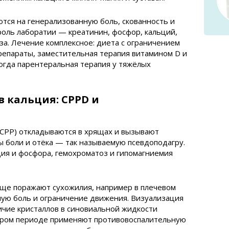
тся на генерализованную боль, скованность и
оль лаборатии — креатинин, фосфор, кальций,
а. Лечение комплексное: диета с ограничением
епараты, заместительная терапия витамином D и
огда парентеральная терапия у тяжёлых
 кальция: CPPD и
(CPP) откладываются в хрящах и вызывают
ы боли и отёка — так называемую псевдоподагру.
ия и фосфора, гемохроматоз и гипомагниемия
ще поражают сухожилия, например в плечевом
ную боль и ограничение движения. Визуализация
ичие кристаллов в синовиальной жидкости
стром периоде применяют противовоспалительную