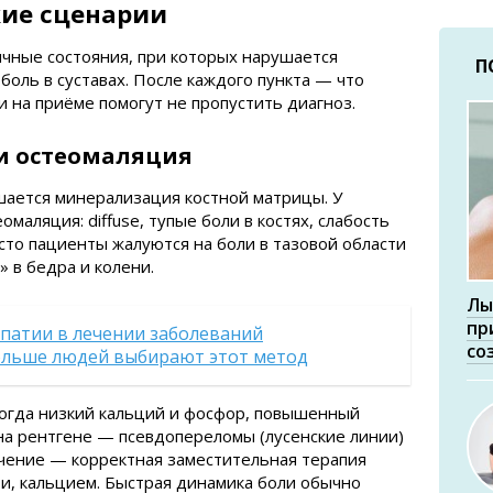
ие сценарии
чные состояния, при которых нарушается
П
боль в суставах. После каждого пункта — что
ки на приёме помогут не пропустить диагноз.
и остеомаляция
шается минерализация костной матрицы. У
омаляция: diffuse, тупые боли в костях, слабость
то пациенты жалуются на боли в тазовой области
 в бедра и колени.
Лы
пр
опатии в лечении заболеваний
со
больше людей выбирают этот метод
ногда низкий кальций и фосфор, повышенный
на рентгене — псевдопереломы (лусенские линии)
чение — корректная заместительная терапия
и, кальцием. Быстрая динамика боли обычно