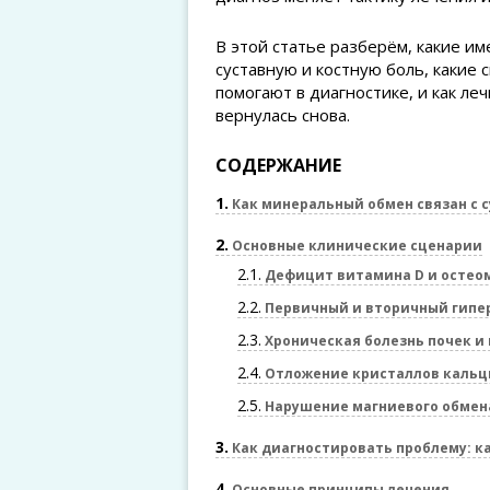
В этой статье разберём, какие 
суставную и костную боль, какие 
помогают в диагностике, и как ле
вернулась снова.
СОДЕРЖАНИЕ
1
Как минеральный обмен связан с 
2
Основные клинические сценарии
2.1
Дефицит витамина D и остео
2.2
Первичный и вторичный гипе
2.3
Хроническая болезнь почек и
2.4
Отложение кристаллов кальци
2.5
Нарушение магниевого обмен
3
Как диагностировать проблему: к
4
Основные принципы лечения