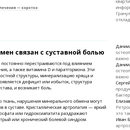
кварти
инфор
лечения — коротко
Гранул
откла
Дании
мен связан с суставной болью
остеоп
важно
и постоянно перестраиваются под влиянием
Дании
ния, а также витамина D и паратгормона. Эти
остеоп
костной структуры, минерализацию хряща и
важно
появляется дефицит или избыток, структура
Серге
става, и возникает боль.
продук
бакте
ю ткань, нарушения минерального обмена могут
Елизав
в в суставе. Кристаллическая артропатия — яркий
Ретро
фосфата или гидроксиапатита раздражают
это та
трый или хронический болевой синдром.
Иван 
артроз