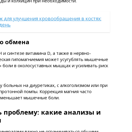
иды и колхицин при необходимости.
ж для улучшения кровообращения в костях:
 день
о обмена
 и синтезе витамина D, а также в нервно-
ская гипомагниемия может усугублять мышечные
» боли в околосуставных мышцах и усиливать риск
 больных на диуретиках, с алкоголизмом или при
протонной помпы. Коррекция магния часто
 уменьшает мышечные боли.
 проблему: какие анализы и
ы
 минералами важно не ограничиваться общими