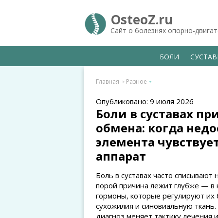
OsteoZ.ru
Сайт о болезнях опорно-двига
БОЛИ
СУСТА
Главная
Разное
Опубликовано: 9 июля 2026
Боли в суставах п
обмена: когда нед
элемента чувствуе
аппарат
Боль в суставах часто списывают 
порой причина лежит глубже — в
гормоны, которые регулируют их 
сухожилия и синовиальную ткань.
диагноз меняет тактику лечения и