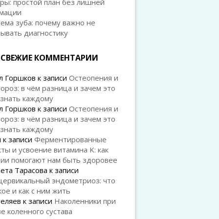
ры: простой план без лишней
мации
ема зуба: почему важно не
дывать диагностику
СВЕЖИЕ КОММЕНТАРИИ
л Горшков
к записи
Остеопения и
ороз: в чём разница и зачем это
 знать каждому
л Горшков
к записи
Остеопения и
ороз: в чём разница и зачем это
 знать каждому
й
к записи
Ферментированные
ты и усвоение витамина K: как
рии помогают нам быть здоровее
ета Тарасова
к записи
цервикальный эндометриоз: что
кое и как с ним жить
Беляев
к записи
Наколенники при
е коленного сустава