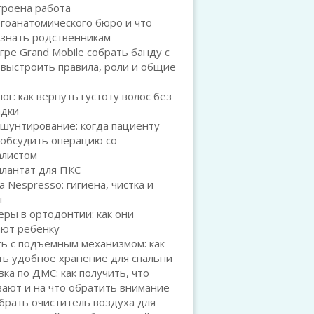
троена работа
гоанатомического бюро и что
 знать родственникам
игре Grand Mobile собрать банду с
 выстроить правила, роли и общие
ог: как вернуть густоту волос без
адки
шунтирование: когда пациенту
 обсудить операцию со
алистом
плантат для ПКС
а Nespresso: гигиена, чистка и
т
ры в ортодонтии: как они
ают ребенку
ь с подъемным механизмом: как
ть удобное хранение для спальни
ка по ДМС: как получить, что
ают и на что обратить внимание
брать очиститель воздуха для