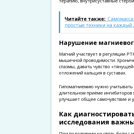
терапию, внутрисуставные стеро
Читайте также:
Самомасса
простые техники на каждый
Нарушение магниевог
Магний участвует в регуляции PTH
мышечной проводимости. Хрониче
спазмы, давать чувство «тянущей
отложений кальция в суставах.
Гипомагниемию нужно учитывать у
длительном приёме ингибиторов 
улучшает общее самочувствие и
Как диагностировать
исследования важн
При подозрении на связь боли с