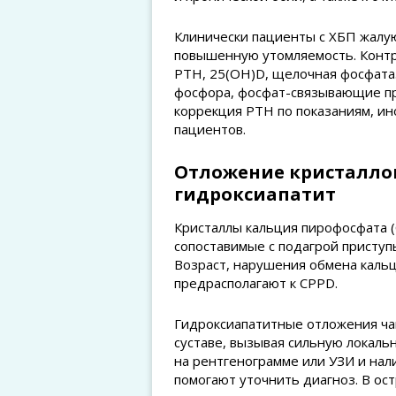
Клинически пациенты с ХБП жалую
повышенную утомляемость. Контр
PTH, 25(OH)D, щелочная фосфатаз
фосфора, фосфат-связывающие пр
коррекция PTH по показаниям, ин
пациентов.
Отложение кристаллов
гидроксиапатит
Кристаллы кальция пирофосфата 
сопоставимые с подагрой приступ
Возраст, нарушения обмена кальц
предрасполагают к CPPD.
Гидроксиапатитные отложения ча
суставе, вызывая сильную локаль
на рентгенограмме или УЗИ и нал
помогают уточнить диагноз. В о