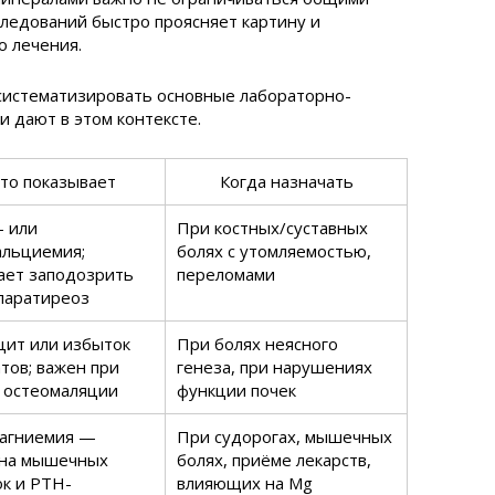
ледований быстро проясняет картину и
о лечения.
 систематизировать основные лабораторно-
и дают в этом контексте.
то показывает
Когда назначать
- или
При костных/суставных
альциемия;
болях с утомляемостью,
ает заподозрить
переломами
паратиреоз
ит или избыток
При болях неясного
тов; важен при
генеза, при нарушениях
 остеомаляции
функции почек
агниемия —
При судорогах, мышечных
на мышечных
болях, приёме лекарств,
ок и PTH-
влияющих на Mg