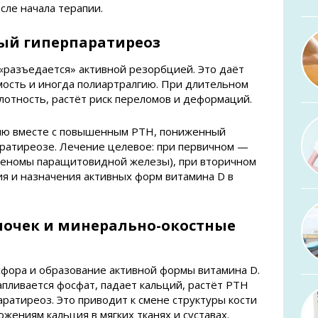
сле начала терапии.
ый гиперпаратиреоз
«разъедается» активной резорбцией. Это даёт
емость и иногда полиартралгию. При длительном
лотность, растёт риск переломов и деформаций.
мию вместе с повышенным PTH, пониженный
ратиреозе. Лечение целевое: при первичном —
деномы паращитовидной железы), при вторичном
я и назначения активных форм витамина D в
почек и минерально-окостные
фора и образование активной формы витамина D.
пливается фосфат, падает кальций, растёт PTH
ратиреоз. Это приводит к смене структуры кости
ожениям кальция в мягких тканях и суставах.