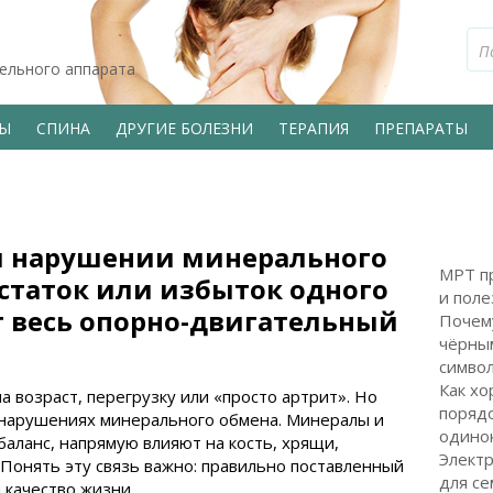
тельного аппарата
ВЫ
СПИНА
ДРУГИЕ БОЛЕЗНИ
ТЕРАПИЯ
ПРЕПАРАТЫ
ри нарушении минерального
МРТ пр
остаток или избыток одного
и поле
т весь опорно-двигательный
Почем
чёрным
символ
Как хо
на возраст, перегрузку или «просто артрит». Но
поряд
 нарушениях минерального обмена. Минералы и
одинок
баланс, напрямую влияют на кость, хрящи,
Электр
 Понять эту связь важно: правильно поставленный
для с
 качество жизни.