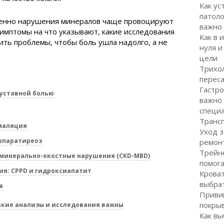
Как ус
патоло
именно нарушения минералов чаще провоцируют
важно
симптомы на что указывают, какие исследования
Как в 
чить проблемы, чтобы боль ушла надолго, а не
нуля и
цели
Трихол
перес
Гастро
суставной болью
важно
специ
Транс
маляция
Уход з
рпаратиреоз
ремон
Трейне
 минерально-окостные нарушения (CKD-MBD)
помог
я: CPPD и гидроксиапатит
Кроват
выбра
а
Привив
покрыв
акие анализы и исследования важны
Как вы