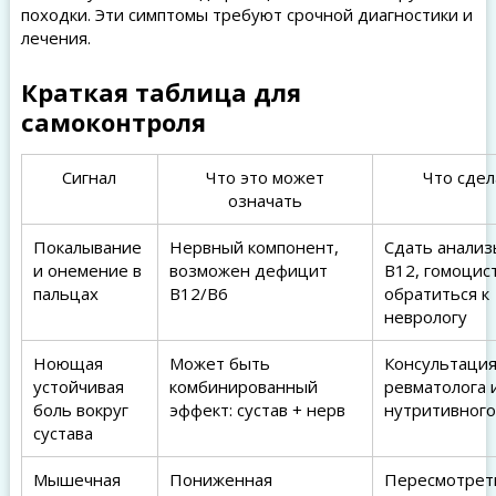
походки. Эти симптомы требуют срочной диагностики и
лечения.
Краткая таблица для
самоконтроля
Сигнал
Что это может
Что сдел
означать
Покалывание
Нервный компонент,
Сдать анализ
и онемение в
возможен дефицит
B12, гомоцис
пальцах
B12/B6
обратиться к
неврологу
Ноющая
Может быть
Консультаци
устойчивая
комбинированный
ревматолога 
боль вокруг
эффект: сустав + нерв
нутритивного
сустава
Мышечная
Пониженная
Пересмотрет