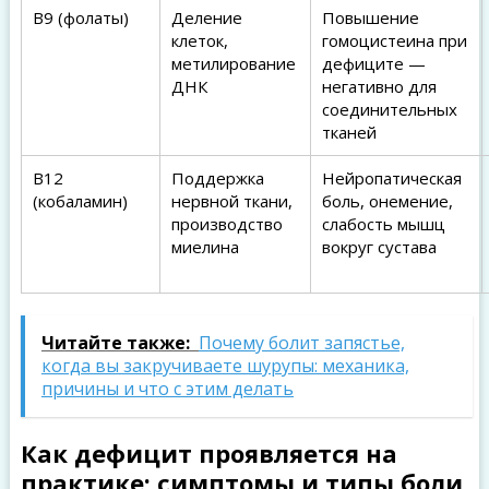
B9 (фолаты)
Деление
Повышение
клеток,
гомоцистеина при
метилирование
дефиците —
ДНК
негативно для
соединительных
тканей
B12
Поддержка
Нейропатическая
(кобаламин)
нервной ткани,
боль, онемение,
производство
слабость мышц
миелина
вокруг сустава
Читайте также:
Почему болит запястье,
когда вы закручиваете шурупы: механика,
причины и что с этим делать
Как дефицит проявляется на
практике: симптомы и типы боли