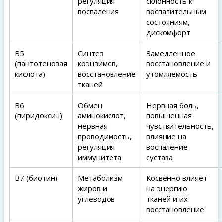
регуляция
склонность к
воспаления
воспалительным
состояниям,
дискомфорт
B5
Синтез
Замедленное
(пантотеновая
коэнзимов,
восстановление и
кислота)
восстановление
утомляемость
тканей
B6
Обмен
Нервная боль,
(пиридоксин)
аминокислот,
повышенная
нервная
чувствительность,
проводимость,
влияние на
регуляция
воспаление
иммунитета
сустава
B7 (биотин)
Метаболизм
Косвенно влияет
жиров и
на энергию
углеводов
тканей и их
восстановление