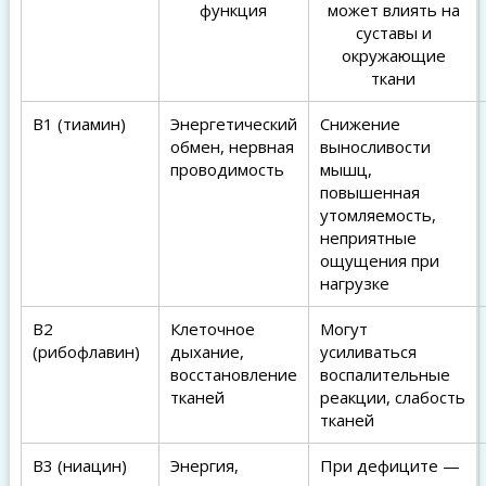
функция
может влиять на
суставы и
окружающие
ткани
B1 (тиамин)
Энергетический
Снижение
обмен, нервная
выносливости
проводимость
мышц,
повышенная
утомляемость,
неприятные
ощущения при
нагрузке
B2
Клеточное
Могут
(рибофлавин)
дыхание,
усиливаться
восстановление
воспалительные
тканей
реакции, слабость
тканей
B3 (ниацин)
Энергия,
При дефиците —