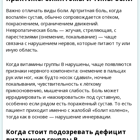
Важно отличать виды боли. Артритная боль, когда
воспалён сустав, обычно сопровождается отёком,
покраснением, ограничением движений.
Невропатическая боль — жгучая, стреляющая, с
парестезиями (онемение, покалывание) — чаще
связана с нарушением нервов, которые питают ту или
иную область.
Когда витамины группы B нарушены, чаще появляются
признаки нервного компонента: онемение в пальцах
рук или ног, «как будто носок сдавил», ночные
покалывания, чувствительность к лёгкому
прикосновению, мышечная слабость. Боль может
иррадиировать и «маскироваться» под суставную,
особенно если рядом есть поражённый сустав. То есть
пациент приходит именно с жалобой «болит колено»,
тогда как в основе — нарушение иннервации.
Когда стоит подозревать дефицит
витаминов группы B