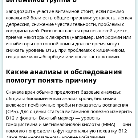
Заподозрить участие витаминов стоит, если помимо
локальной боли есть общие признаки: усталость, лёгкая
депрессия, снижение чувствительности, проблемы с
координацией. Риск повышается при веганской диете,
приёме некоторых лекарств (например, метформин или
ингибиторы протонной помпы долгое время могут
снижать уровень B12), при проблемах с кишечником,
синдроме мальабсорбции или после гастрэктомии.
Какие анализы и обследования
помогут понять причину
Сначала врач обычно предложит базовые анализы:
общий и биохимический анализ крови, биохимия
включает печёночные пробы и показатель воспаления
(СРБ). Для оценки статуса витаминов полезно измерить
B12 и фолаты. Важный маркер — уровень
гомоцистеина и метилмалоновой кислоты (MMA) — они
помогают определить функциональную нехватку B12
даже при «нормальном» уровне кобаламина.