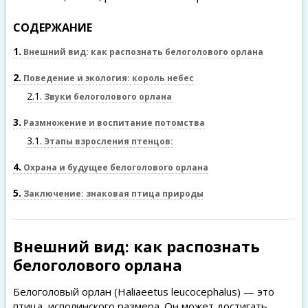
СОДЕРЖАНИЕ
1
Внешний вид: как распознать белоголового орлана
2
Поведение и экология: король небес
2.1
Звуки белоголового орлана
3
Размножение и воспитание потомства
3.1
Этапы взросления птенцов:
4
Охрана и будущее белоголового орлана
5
Заключение: знаковая птица природы
Внешний вид: как распознать
белоголового орлана
Белоголовый орлан (Haliaeetus leucocephalus) — это
птица, исполинского размера. Он может достигать