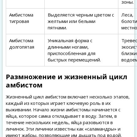
зоны.
Амбистома
Выделяется черным цветом с
Леса,
тигровая
желтыми или белыми
болот
пятнами.
местно
Амбистома
Уникальная форма с
Треве
долгопятая
длинными ногами,
экосис
приспособленная для
близки
быстрых перемещений.
водоем
Размножение и жизненный цикл
амбистом
Жизненный цикл амбистом включает несколько этапов,
каждый из которых играет ключевую роль в их
выживании. Начало жизни амбистомы начинается с
яйца, которое самка откладывает в воду. Затем, в
течение нескольких недель, яйца разовьются в
личинок. Эти личинки известны как «саламандры» и
имеют жабры, позволяющие им дышать под водой.