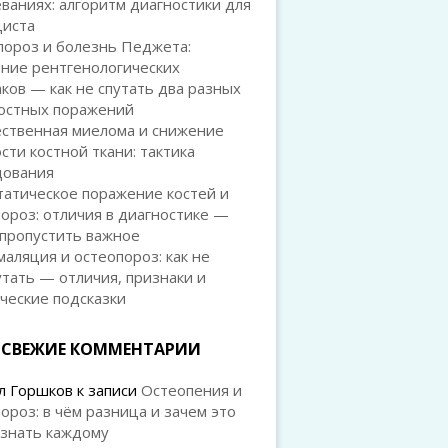
ваниях: алгоритм диагностики для
циста
пороз и болезнь Педжета:
ение рентгенологических
ков — как не спутать два разных
костных поражений
ственная миелома и снижение
сти костной ткани: тактика
дования
татическое поражение костей и
ороз: отличия в диагностике —
 пропустить важное
аляция и остеопороз: как не
тать — отличия, признаки и
ческие подсказки
СВЕЖИЕ КОММЕНТАРИИ
л Горшков
к записи
Остеопения и
ороз: в чём разница и зачем это
 знать каждому