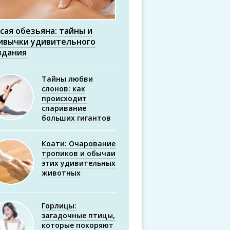
сая обезьяна: тайны и
ивычки удивительного
здания
Тайны любви
слонов: как
происходит
спаривание
больших гигантов
Коати: Очарование
тропиков и обычаи
этих удивительных
животных
Горлицы:
загадочные птицы,
которые покоряют