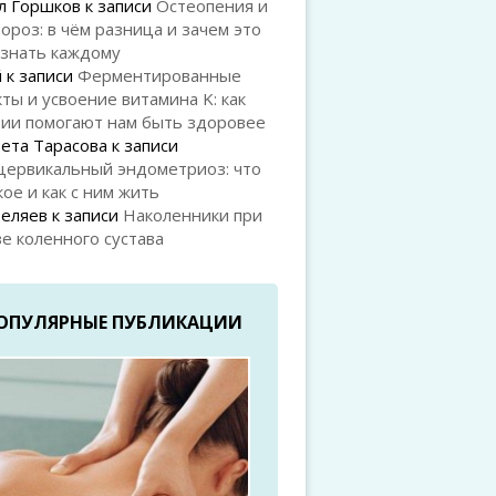
л Горшков
к записи
Остеопения и
ороз: в чём разница и зачем это
 знать каждому
й
к записи
Ферментированные
ты и усвоение витамина K: как
рии помогают нам быть здоровее
ета Тарасова
к записи
цервикальный эндометриоз: что
кое и как с ним жить
Беляев
к записи
Наколенники при
е коленного сустава
ОПУЛЯРНЫЕ ПУБЛИКАЦИИ