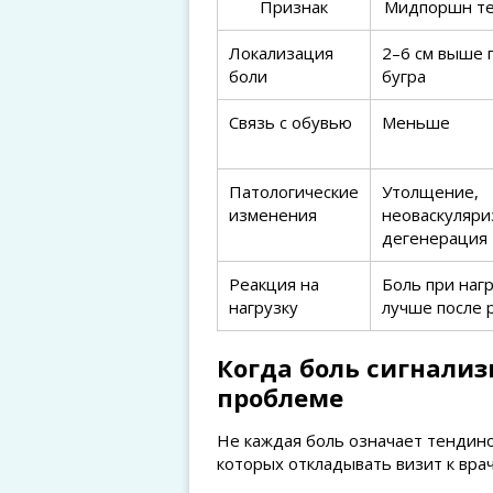
Признак
Мидпоршн те
Локализация
2–6 см выше 
боли
бугра
Связь с обувью
Меньше
Патологические
Утолщение,
изменения
неоваскуляри
дегенерация
Реакция на
Боль при нагр
нагрузку
лучше после 
Когда боль сигнализ
проблеме
Не каждая боль означает тендин
которых откладывать визит к врач