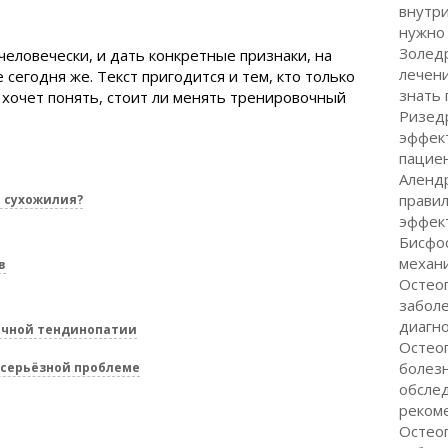
внутр
нужно 
Золедр
-человечески, и дать конкретные признаки, на
лечен
сегодня же. Текст пригодится и тем, кто только
знать
о хочет понять, стоит ли менять тренировочный
Ризед
эффек
пациен
Алендр
правил
 сухожилия?
эффек
Бисфо
механи
в
Остеоп
заболе
диагн
очной тендинопатии
Остео
болезн
 серьёзной проблеме
обслед
реком
Остео