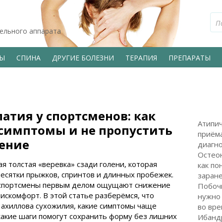
тельного аппарата
ВЫ
СПИНА
ДРУГИЕ БОЛЕЗНИ
ТЕРАПИЯ
ПРЕПАРАТЫ
атия у спортсменов: как
Атипи
симптомы и не пропустить
приёма
ение
диагн
Остео
я толстая «веревка» сзади голени, которая
как по
есятки прыжков, спринтов и длинных пробежек.
заран
, спортсмены первым делом ощущают снижение
Побоч
искомфорт. В этой статье разберёмся, что
нужно 
ахиллова сухожилия, какие симптомы чаще
во вре
какие шаги помогут сохранить форму без лишних
Ибанд