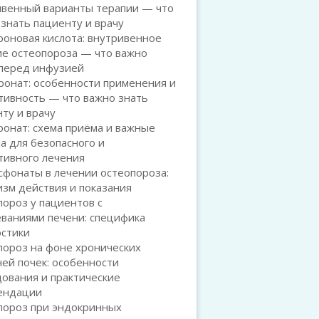
ивенный варианты терапии — что
знать пациенту и врачу
оновая кислота: внутривенное
ие остеопороза — что важно
 перед инфузией
ронат: особенности применения и
тивность — что важно знать
ту и врачу
онат: схема приёма и важные
а для безопасного и
тивного лечения
сфонаты в лечении остеопороза:
зм действия и показания
ороз у пациентов с
ваниями печени: специфика
остики
пороз на фоне хронических
ей почек: особенности
ования и практические
ендации
пороз при эндокринных