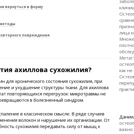
заболе
ам вернуться в форму
клини
Остео
сравн
 методы
призна
лица 
повторного повреждения
Множе
плотно
обсле
Метас
остеоп
атия ахиллова сухожилия?
как не
Остеом
н для хронического состояния сухожилия, при
перепу
ение и ухудшение структуры ткани. Для ахиллова
практи
тат повторяющихся перегрузок: микротравмы не
превращаются в болезненный синдром.
спаление в классическом смысле. В ряде случаев
Дании
енения волокон и нарушение их организации. От
остеоп
обность сухожилия передавать силу от мышц к
важно