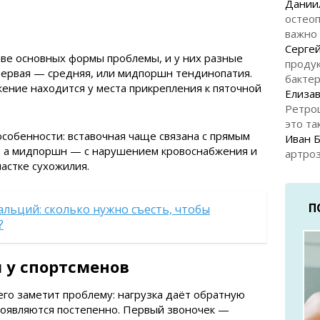
Дании
остеоп
важно
Серге
ве основных формы проблемы, и у них разные
продук
Первая — средняя, или мидпоршн тендинопатия.
бакте
жение находится у места прикрепления к пяточной
Елизав
Ретро
это та
особенности: вставочная чаще связана с прямым
Иван 
, а мидпоршн — с нарушением кровоснабжения и
артроз
астке сухожилия.
П
альций: сколько нужно съесть, чтобы
?
у спортсменов
его заметит проблему: нагрузка даёт обратную
роявляются постепенно. Первый звоночек —