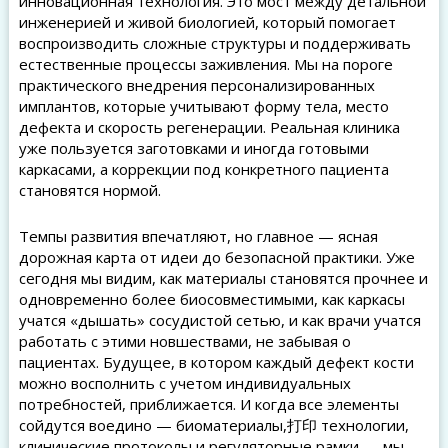
инновационная технология. Это мост между детальной
инженерией и живой биологией, который помогает
воспроизводить сложные структуры и поддерживать
естественные процессы заживления. Мы на пороге
практического внедрения персонализированных
имплантов, которые учитывают форму тела, место
дефекта и скорость регенерации. Реальная клиника
уже пользуется заготовками и иногда готовыми
каркасами, а коррекции под конкретного пациента
становятся нормой.
Темпы развития впечатляют, но главное — ясная
дорожная карта от идеи до безопасной практики. Уже
сегодня мы видим, как материалы становятся прочнее и
одновременно более биосовместимыми, как каркасы
учатся «дышать» сосудистой сетью, и как врачи учатся
работать с этими новшествами, не забывая о
пациентах. Будущее, в котором каждый дефект кости
можно восполнить с учетом индивидуальных
потребностей, приближается. И когда все элементы
сойдутся воедино — биоматериалы,打印 технологии,
клинические протоколы и регуляторные рамки — мы