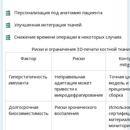
Персонализация под анатомию пациента
Улучшенная интеграция тканей
Снижение времени операции в некоторых случаях
Риски и ограничения 3D‑печати костной ткани
Фактор
Риски
Конт
mitig
Гиперстатичность
Неправильная
Точная ц
импланта
адаптация может
модель и
привести к
прецизио
микродефрагирования
сборка
Долгосрочная
Риски хронического
Использо
биосовместимость
воспаления
сертифиц
материал
монитори