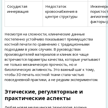
Сосудистая
Недостаток
Инженер
иннервация
кровоснабжения в
пористост
центре структуры
ангиогене
факторы 
Несмотря на сложности, клинические данные
постепенно устойчиво показывают преимущества
костной печати по сравнению с традиционными
подходами в узких случаях. В руководствах
производителей материалов и клиник все чаще
встречаются параметры качества, которые учитывают
не только механическую прочность, но и
биологическую активность. Это важный шаг к тому,
чтобы 3D‑печать костной ткани стала частью
повседневной практики, а не редким экспериментом.
Этические, регуляторные и
практические аспекты
Любая новая медицинская технология должна