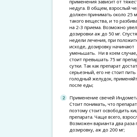
применения зависит от тяжес
недуга. В общем, взрослый ч
должен принимать около 25 м
такого вещества, и то разбив
на 2-3 приема. Возможно уве
дозировки аж до 50 мг. Спустя
недели лечения, при положи
исходе, дозировку начинают
уменьшать. Ни в коем случае,
стоит превышать 75 мг препа
сутки. Так как препарат доста
серьезный, его не стоит пить
голодный желудок, применяй
после еды;
Применение свечей Индометац
Стоит понимать, что препарат
поэтому стоит освободить к
препарата. Чаще всего, взросл
Возможен варианта два раза п
дозировку, аж до 200 мг;