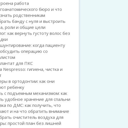
троена работа
гоанатомического бюро и что
 знать родственникам
брать банду с нуля и выстроить
а, роли и общие цели
ог: как вернуть густоту волос без
адки
шунтирование: когда пациенту
 обсудить операцию со
алистом
плантат для ПКС
а Nespresso: гигиена, чистка и
т
ры в ортодонтии: как они
ают ребенку
ь с подъемным механизмом: как
ть удобное хранение для спальни
ка по ДМС: как получить, что
ают и на что обратить внимание
брать очиститель воздуха для
ры: простой план без лишней