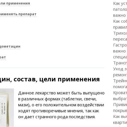
Как ус
ели применения
патоло
рименять препарат
важно
Как со
правил
Трихол
перес
Гастро
ндометацин
важно
специ
рат
Транс
Уход з
ремон
ин, состав, цели применения
Трейне
помог
Кроват
Данное лекарство может быть выпущено
выбра
в различных формах (таблетки, свечи,
Привив
мази), о его положительном воздействии
покрыв
ходят противоречивые мнения, так как
Как вы
он дает странного рода последствия.
кварти