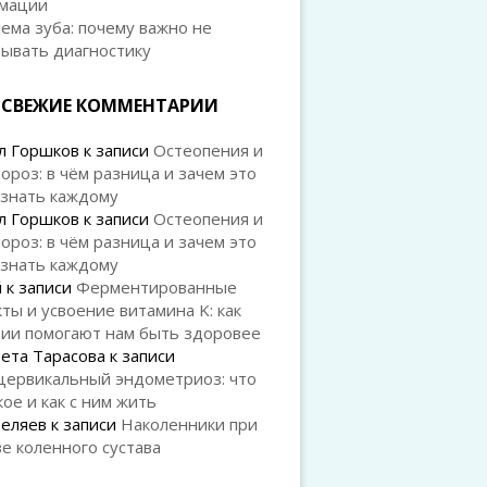
мации
ема зуба: почему важно не
дывать диагностику
СВЕЖИЕ КОММЕНТАРИИ
л Горшков
к записи
Остеопения и
ороз: в чём разница и зачем это
 знать каждому
л Горшков
к записи
Остеопения и
ороз: в чём разница и зачем это
 знать каждому
й
к записи
Ферментированные
ты и усвоение витамина K: как
рии помогают нам быть здоровее
ета Тарасова
к записи
цервикальный эндометриоз: что
кое и как с ним жить
Беляев
к записи
Наколенники при
е коленного сустава