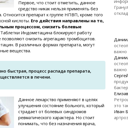
инфор
Первое, что стоит отметить, данное
Гранул
средство никак нельзя применять без
откла
. Относится препарат к группе НПВП, кроме того
ксной кислоты.
Его действия направлены на то,
льным процессом, снизить болевые
Таблетки Индометацина блокируют работу
е позволяют снизить агрегацию тромбоцитов.
Дании
ацин. В различных формах препарата, могут
остеоп
ьные вещества.
важно
Дании
остеоп
важно
но быстрая, процесс распада препарата,
Серге
уществляется в печени.
продук
бакте
Елизав
Данное лекарство применяют в целях
Ретро
улучшения состояние больного, который
это та
страдает от болевых синдромов
Иван 
ревматического характера. Но стоит
артроз
понимать, что без назначения врача,