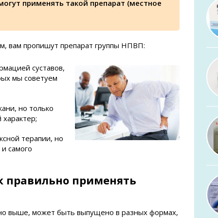
 могут применять такой препарат (местное
ым, вам пропишут препарат группы НПВП:
рмацией суставов,
рых мы советуем
кани, но только
 характер;
ксной терапии, но
 и самого
к правильно применять
ано выше, может быть выпущено в разных формах,