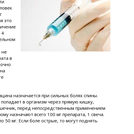
ти
еловек
г
ая это
личение
 4
тельном
 не
рата в
точно
 на
те
ина назначается при сильных болях спины.
 попадает в организм через прямую кишку,
ишечник, перед непосредственным применением
ому назначают всего 100 мг препарата, 1 свеча.
о 50 мг. Если боле острые, то могут поднять