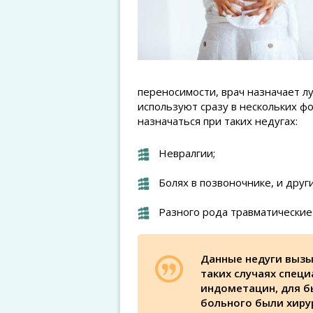
переносимости, врач назначает л
используют сразу в нескольких 
назначаться при таких недугах:
Невралгии;
Болях в позвоночнике, и други
Разного рода травматические
Данные недуги вызы
таких случаях спец
индометацин, для б
больного были хиру