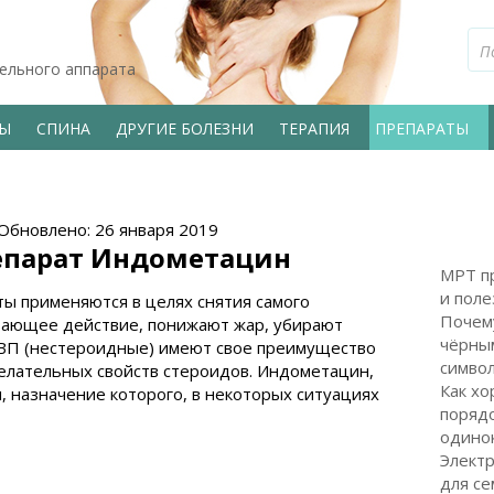
тельного аппарата
ВЫ
СПИНА
ДРУГИЕ БОЛЕЗНИ
ТЕРАПИЯ
ПРЕПАРАТЫ
 Обновлено: 26 января 2019
епарат Индометацин
МРТ пр
и поле
ы применяются в целях снятия самого
Почем
вающее действие, понижают жар, убирают
чёрным
ВП (нестероидные) имеют свое преимущество
символ
елательных свойств стероидов. Индометацин,
Как хо
, назначение которого, в некоторых ситуациях
поряд
одинок
Электр
для с