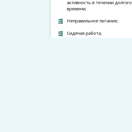
активность в течении долгого
времени;
Неправильное питание;
Сидячая работа;
Сбои в работе обмена вещест
Соли в шейной части
позвоночника;
Неровная осанка тела;
Ослабевание иммунитета;
Почечные болезни;
Ощущение головной боли в за
Частое чувство слабости и фи