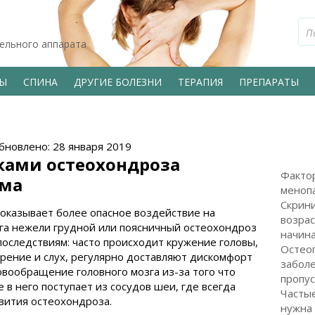
тельного аппарата
ВЫ
СПИНА
ДРУГИЕ БОЛЕЗНИ
ТЕРАПИЯ
ПРЕПАРАТЫ
бновлено: 28 января 2019
ками остеохондроза
Факто
ома
менопа
Скрини
оказывает более опасное воздействие на
возрас
га нежели грудной или поясничный остеохондроз
начин
последствиям: часто происходит кружение головы,
Остеоп
рение и слух, регулярно доставляют дискомфорт
заболе
овообращение головного мозга из-за того что
пропус
 в него поступает из сосудов шеи, где всегда
Частые
звития остеохондроза.
нужна 