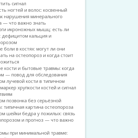
тить сигнал
ть ногтей и волос: косвенный
ак нарушения минерального
а — что важно знать
оги икроножных мышц: есть ли
с дефицитом кальция и
порозом
 боли в костях: могут ли они
ать на остеопороз и когда стоит
рожиться
е кости и бытовые травмы: когда
ом — повод для обследования
м лучевой кости в типичном
 маркер хрупкости костей и сигнал
твиям
ом позвонка без серьёзной
: типичная картина остеопороза
м шейки бедра у пожилых: связь
опорозом и прогноз — что важно
омы при минимальной травме: