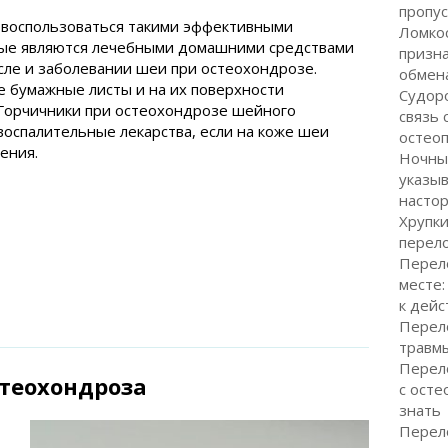
пропус
о воспользоваться такими эффективными
Ломкос
орые являются лечебными домашними средствами
призн
исле и заболевании шеи при остеохондрозе.
обмен
е бумажные листы и на их поверхности
Судор
 Горчичники при остеохондрозе шейного
связь 
воспалительные лекарства, если на коже шеи
остео
ения.
Ночные
указыв
насто
Хрупки
перел
Перело
месте:
к дейс
Перел
травмы
Перело
теохондроза
с осте
знать
Перел