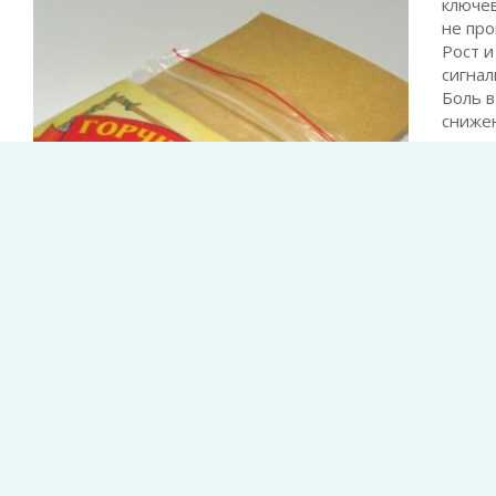
ключев
не про
Рост и
сигнал
Боль в
снижен
насто
Первые
в;
обрат
Дании
остеоп
важно
Дании
остеоп
важно
тылке, что постепенно проходит к вискам;
Серге
продук
зическая усталость тела;
бакте