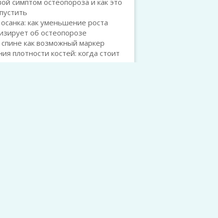
ой симптом остеопороза и как это
пустить
 осанка: как уменьшение роста
изирует об остеопорозе
 спине как возможный маркер
ия плотности костей: когда стоит
рожиться
 признаки остеопороза: на что
ить внимание до переломов
СВЕЖИЕ КОММЕНТАРИИ
л Горшков
к записи
Остеопения и
ороз: в чём разница и зачем это
 знать каждому
л Горшков
к записи
Остеопения и
ороз: в чём разница и зачем это
 знать каждому
й
к записи
Ферментированные
ты и усвоение витамина K: как
рии помогают нам быть здоровее