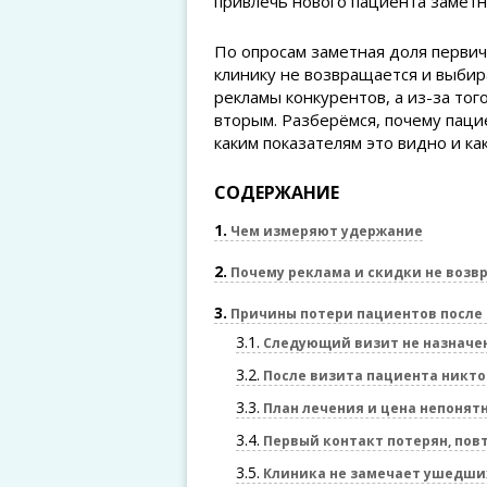
привлечь нового пациента замет
По опросам заметная доля первич
клинику не возвращается и выбир
рекламы конкурентов, а из-за то
вторым. Разберёмся, почему паци
каким показателям это видно и ка
СОДЕРЖАНИЕ
1
Чем измеряют удержание
2
Почему реклама и скидки не воз
3
Причины потери пациентов после 
3.1
Следующий визит не назначен
3.2
После визита пациента никто
3.3
План лечения и цена непонят
3.4
Первый контакт потерян, пов
3.5
Клиника не замечает ушедших