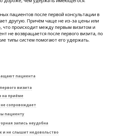
но дороже, чем удержать имеющегося.
ных пациентов после первой консультации в
ает другую. Причём чаще не из-за цены или
го, что происходит между первым визитом и
ент не возвращается после первого визита, по
кие типы систем помогают его удержать.
вращают пациента
первого визита
 на приёме
 не сопровождает
ны пациенту
торная запись неудобна
 и не слышит недовольство