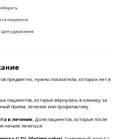
собирать
ются пациенты
ы для удержания
жание
ов предметно, нужны показатели, которых нет в
ых пациентов, которые вернулись в клинику за
рный приём, лечение или профилактику.
та в лечение.
Доля пациентов, которые после
я начали лечиться.
нта (LTV, lifetime value).
Суммарный доход с